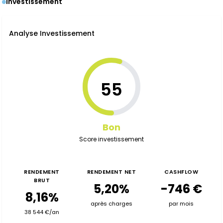
Investissement
Analyse Investissement
55
Bon
Score investissement
RENDEMENT
RENDEMENT NET
CASHFLOW
BRUT
5,20%
-746 €
8,16%
après charges
par mois
38 544 €/an