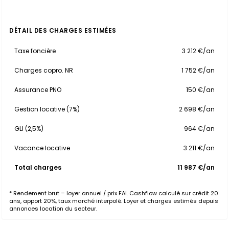
DÉTAIL DES CHARGES ESTIMÉES
Taxe foncière
3 212 €/an
Charges copro. NR
1 752 €/an
Assurance PNO
150 €/an
Gestion locative (7%)
2 698 €/an
GLI (2,5%)
964 €/an
Vacance locative
3 211 €/an
Total charges
11 987 €/an
* Rendement brut = loyer annuel / prix FAI. Cashflow calculé sur crédit 20
ans, apport 20%, taux marché interpolé. Loyer et charges estimés depuis
annonces location du secteur.