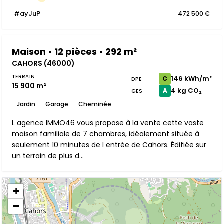
#ayJuP
472 500 €
Maison • 12 pièces • 292 m²
CAHORS (46000)
TERRAIN
146 kWh/m²
C
DPE
15 900 m²
4 kg CO₂
A
GES
Jardin
Garage
Cheminée
L agence IMMO46 vous propose à la vente cette vaste
maison familiale de 7 chambres, idéalement située à
seulement 10 minutes de l entrée de Cahors. Édifiée sur
un terrain de plus d...
+
−