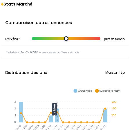
Stats Marché
Comparaison autres annonces
Prix/m²
prix médian
* Maison 12p, CAHORS — annonces actives ce mois
Distribution des prix
Maison 12p
Annonces
Superficie moy.
3
600
Ce bien
2
400
1
200
0
300-350k
350-400k
200-250k
250-300k
400-450k
450-500k
500-550k
550-600k
600-650k
650-700k
700-750k
750-800k
800-850k
850-900k
150-200k