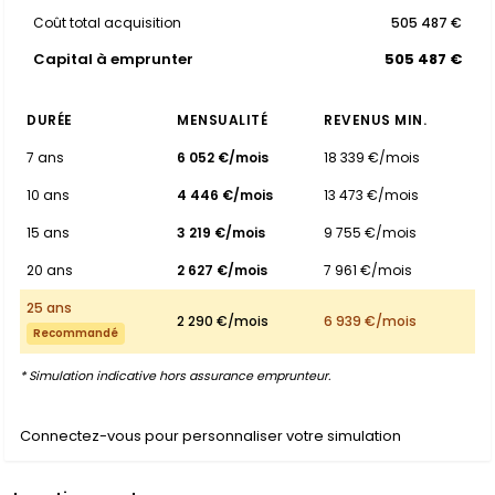
Coût total acquisition
505 487 €
Capital à emprunter
505 487 €
DURÉE
MENSUALITÉ
REVENUS MIN.
7 ans
6 052 €/mois
18 339 €/mois
10 ans
4 446 €/mois
13 473 €/mois
15 ans
3 219 €/mois
9 755 €/mois
20 ans
2 627 €/mois
7 961 €/mois
25 ans
2 290 €/mois
6 939 €/mois
Recommandé
* Simulation indicative hors assurance emprunteur.
Connectez-vous pour personnaliser votre simulation