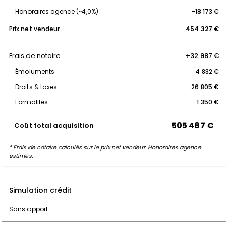
Honoraires agence (~4,0%)
-18 173 €
Prix net vendeur
454 327 €
Frais de notaire
+32 987 €
Émoluments
4 832 €
Droits & taxes
26 805 €
Formalités
1 350 €
505 487 €
Coût total acquisition
* Frais de notaire calculés sur le prix net vendeur. Honoraires agence
estimés.
Simulation crédit
Sans apport