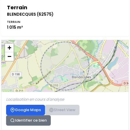
Terrain
BLENDECQUES (62575)
TERRAIN
1 015 m²
+
−
Localisation en cours d'analyse
Google Maps
Street View
Identifier ce bien