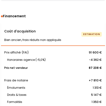
Financement
Coût d'acquisition
ESTIMATION
Bien ancien, frais réduits non appliqués
Prix affiché (FAI)
91 600 €
Honoraires agence (~5,0%)
-4 362 €
Prix net vendeur
87 238 €
Frais de notaire
+7 810 €
Émoluments
1 313 €
Droits & taxes
5 147 €
Formalités
1 350 €