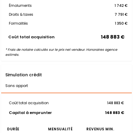
Émoluments
1 742 €
Droits & taxes
7 791 €
Formalités
1 350 €
148 883 €
Coût total acquisition
* Frais de notaire calculés sur le prix net vendeur. Honoraires agence
estimés.
Simulation crédit
Sans apport
Coût total acquisition
148 883 €
Capital à emprunter
148 883 €
DURÉE
MENSUALITÉ
REVENUS MIN.