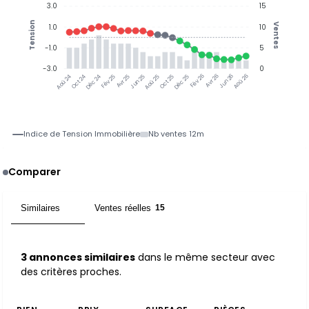
3.0
15
Tension
Ventes
1.0
10
-1.0
5
-3.0
0
Oct 24
Déc 24
Fév 25
Avr 25
Jun 25
Aoû 25
Oct 25
Déc 25
Fév 26
Avr 26
Jun 26
Aoû 26
Aoû 24
Indice de Tension Immobilière
Nb ventes 12m
Comparer
Similaires
Ventes réelles
3
15
3 annonces similaires
dans le même secteur avec
des critères proches.