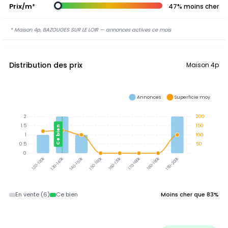
Prix/m²
47% moins cher
* Maison 4p, BAZOUGES SUR LE LOIR — annonces actives ce mois
Distribution des prix
Maison 4p
Annonces
Superficie moy.
2
200
1.5
150
Ce bien
1
100
0.5
50
0
130-140k
140-150k
150-160k
160-170k
170-180k
180-190k
190-200k
120-130k
En vente (6)
Ce bien
Moins cher que 83%