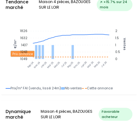
Tendance
Maison 4 pièces, BAZOUGES
↗ +15.7% sur 24
marché
SUR LE LOIR
mois
1826
2
1632
1.5
Ventes
€/m²
1437
1
1243
0.5
Prix annonce
1049
0
Nov 24
Jan 25
Mar 25
Mai 25
Jul 25
Sep 25
Nov 25
Jan 26
Mar 26
Mai 26
Jul 26
Sep 24
Prix/m² FAI (vendu, lissé 24m)
Nb ventes
Cette annonce
Dynamique
Maison 4 pièces, BAZOUGES
Favorable
marché
SUR LE LOIR
acheteur