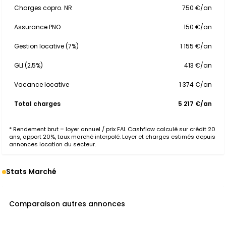
Charges copro. NR
750 €/an
Assurance PNO
150 €/an
Gestion locative (7%)
1 155 €/an
GLI (2,5%)
413 €/an
Vacance locative
1 374 €/an
Total charges
5 217 €/an
* Rendement brut = loyer annuel / prix FAI. Cashflow calculé sur crédit 20
ans, apport 20%, taux marché interpolé. Loyer et charges estimés depuis
annonces location du secteur.
Stats Marché
Comparaison autres annonces