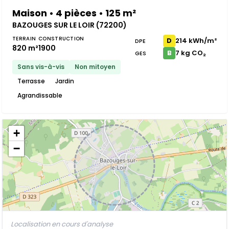
Maison • 4 pièces • 125 m²
BAZOUGES SUR LE LOIR (72200)
TERRAIN
CONSTRUCTION
214 kWh/m²
D
DPE
820 m²
1900
7 kg CO₂
B
GES
Sans vis-à-vis
Non mitoyen
Terrasse
Jardin
Agrandissable
+
−
Localisation en cours d'analyse