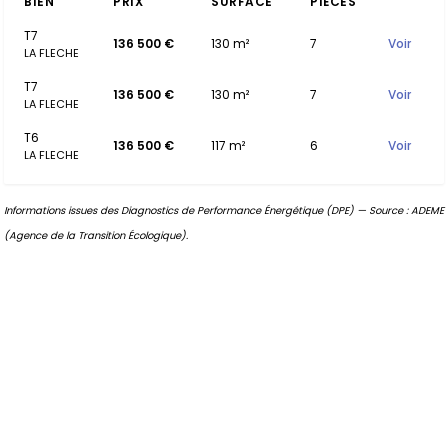
BIEN
PRIX
SURFACE
PIÈCES
T7
136 500 €
130 m²
7
Voir
LA FLECHE
T7
136 500 €
130 m²
7
Voir
LA FLECHE
T6
136 500 €
117 m²
6
Voir
LA FLECHE
Informations issues des Diagnostics de Performance Énergétique (DPE) — Source : ADEME
(Agence de la Transition Écologique).