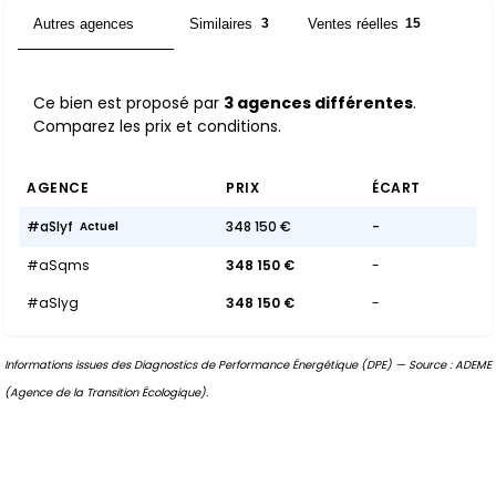
Autres agences
Similaires
Ventes réelles
3
3
15
Ce bien est proposé par
3 agences différentes
.
Comparez les prix et conditions.
AGENCE
PRIX
ÉCART
#aSIyf
348 150 €
-
Actuel
#aSqms
348 150 €
-
#aSIyg
348 150 €
-
Informations issues des Diagnostics de Performance Énergétique (DPE) — Source : ADEME
(Agence de la Transition Écologique).