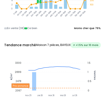
4
200
2
100
0
300-360k
360-420k
60-120k
120-180k
180-240k
240-300k
420-480k
480-540k
540-600k
600-660k
660-720k
720-780k
780-840k
840-900k
0-60k
En vente (38)
Ce bien
Moins cher que 76%
Tendance marché
Maison 7 pièces, BAYEUX
↗ +1.5% sur 10 mois
3300
1.5
2889
1
Ventes
€/m²
2478
0.5
Prix annonce
2067
0
Nov 25
Jan 26
Mar 26
Mai 26
Jul 26