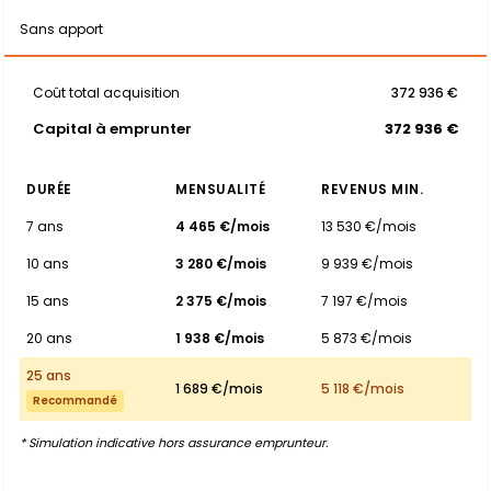
Sans apport
Coût total acquisition
372 936 €
Capital à emprunter
372 936 €
DURÉE
MENSUALITÉ
REVENUS MIN.
7 ans
4 465 €/mois
13 530 €/mois
10 ans
3 280 €/mois
9 939 €/mois
15 ans
2 375 €/mois
7 197 €/mois
20 ans
1 938 €/mois
5 873 €/mois
25 ans
1 689 €/mois
5 118 €/mois
Recommandé
* Simulation indicative hors assurance emprunteur.