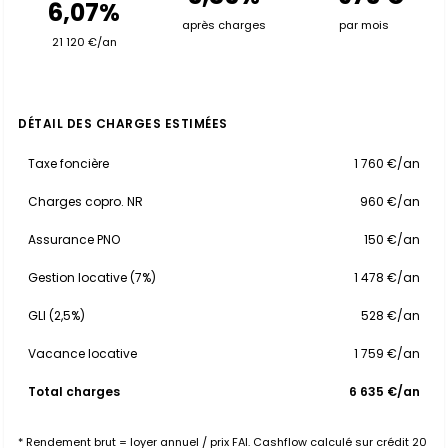
6,07%
après charges
par mois
21 120 €/an
DÉTAIL DES CHARGES ESTIMÉES
Taxe foncière
1 760 €/an
Charges copro. NR
960 €/an
Assurance PNO
150 €/an
Gestion locative (7%)
1 478 €/an
GLI (2,5%)
528 €/an
Vacance locative
1 759 €/an
Total charges
6 635 €/an
* Rendement brut = loyer annuel / prix FAI. Cashflow calculé sur crédit 20