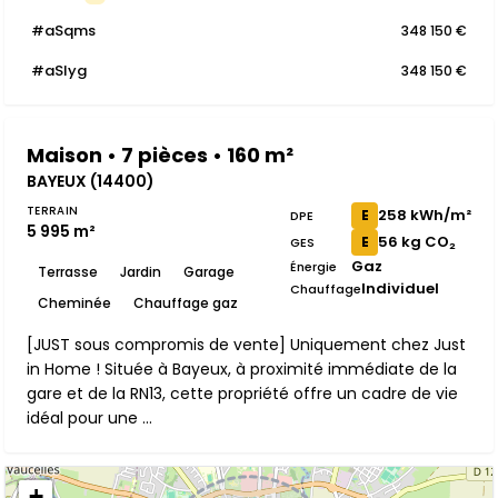
#aSqms
348 150 €
#aSIyg
348 150 €
Maison • 7 pièces • 160 m²
BAYEUX (14400)
TERRAIN
258 kWh/m²
E
DPE
5 995 m²
56 kg CO₂
E
GES
Gaz
Énergie
Terrasse
Jardin
Garage
Individuel
Chauffage
Cheminée
Chauffage gaz
[JUST sous compromis de vente] Uniquement chez Just
in Home ! Située à Bayeux, à proximité immédiate de la
gare et de la RN13, cette propriété offre un cadre de vie
idéal pour une ...
+