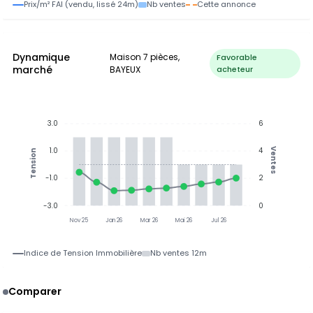
Prix/m² FAI (vendu, lissé 24m)
Nb ventes
Cette annonce
Dynamique
Maison 7 pièces,
Favorable
marché
BAYEUX
acheteur
3.0
6
1.0
4
Ventes
Tension
-1.0
2
-3.0
0
Nov 25
Jan 26
Mar 26
Mai 26
Jul 26
Indice de Tension Immobilière
Nb ventes 12m
Comparer