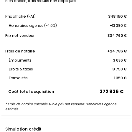
Bien ancien, frais réduits non appliqués
Prix affiché (FAI)
348 150 €
Honoraires agence (~4,0%)
-13 390 €
Prix net vendeur
334 760 €
Frais de notaire
+24 786 €
Émoluments
3 686 €
Droits & taxes
19 750 €
Formalités
1 350 €
372 936 €
Coût total acquisition
* Frais de notaire calculés sur le prix net vendeur. Honoraires agence
estimés.
Simulation crédit