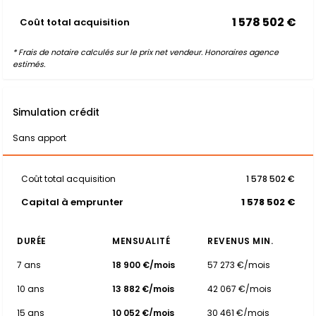
1 578 502 €
Coût total acquisition
* Frais de notaire calculés sur le prix net vendeur. Honoraires agence
estimés.
Simulation crédit
Sans apport
Coût total acquisition
1 578 502 €
Capital à emprunter
1 578 502 €
DURÉE
MENSUALITÉ
REVENUS MIN.
7 ans
18 900 €/mois
57 273 €/mois
10 ans
13 882 €/mois
42 067 €/mois
15 ans
10 052 €/mois
30 461 €/mois