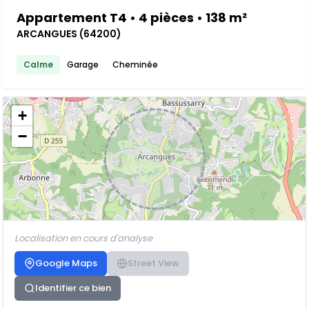
Appartement T4 • 4 pièces • 138 m²
ARCANGUES (64200)
Calme
Garage
Cheminée
+
−
Localisation en cours d'analyse
Google Maps
Street View
Identifier ce bien