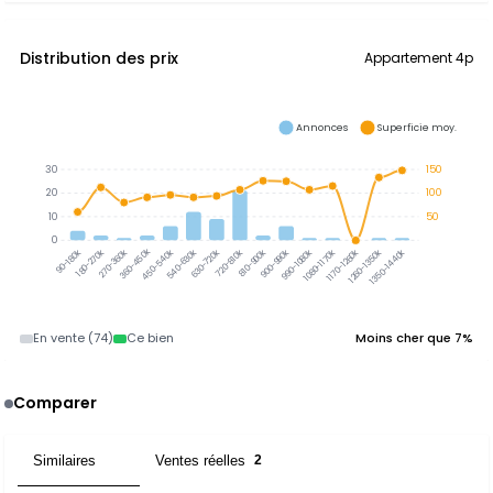
Distribution des prix
Appartement 4p
Annonces
Superficie moy.
30
150
20
100
10
50
0
360-450k
180-270k
270-360k
450-540k
540-630k
630-720k
720-810k
810-900k
900-990k
990-1080k
1080-1170k
1170-1260k
1260-1350k
1350-1440k
90-180k
En vente (74)
Ce bien
Moins cher que 7%
Comparer
Similaires
Ventes réelles
15
2