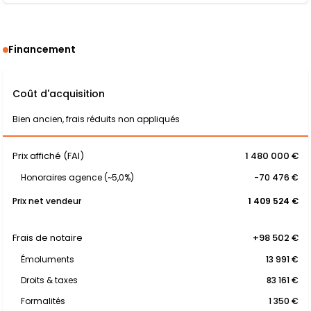
Financement
Coût d'acquisition
Bien ancien, frais réduits non appliqués
Prix affiché (FAI)
1 480 000 €
Honoraires agence (~5,0%)
-70 476 €
Prix net vendeur
1 409 524 €
Frais de notaire
+98 502 €
Émoluments
13 991 €
Droits & taxes
83 161 €
Formalités
1 350 €