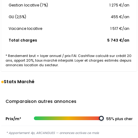
Gestion locative (7%)
1 275 €/an
GLI (2,5%)
455 €/an
Vacance locative
1 517 €/an
Total charges
5 743 €/an
* Rendement brut = loyer annuel / prix FAI. Cashflow calculé sur crédit 20
ans, apport 20%, taux marché interpolé. Loyer et charges estimés depuis
annonces location du secteur.
Stats Marché
Comparaison autres annonces
Prix/m²
55% plus cher
* Appartement 4p, ARCANGUES — annonces actives ce mois