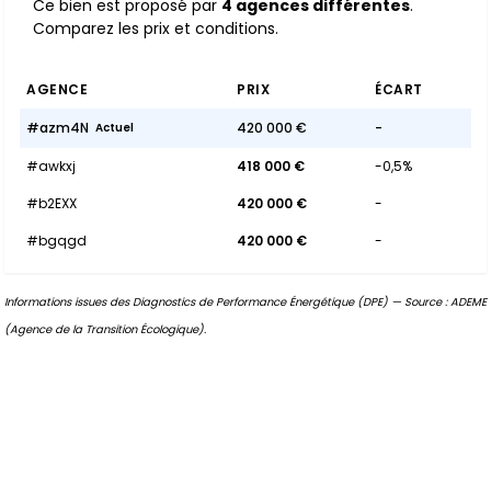
Ce bien est proposé par
4 agences différentes
.
Comparez les prix et conditions.
AGENCE
PRIX
ÉCART
#azm4N
420 000 €
-
Actuel
#awkxj
418 000 €
-0,5%
#b2EXX
420 000 €
-
#bgqgd
420 000 €
-
Informations issues des Diagnostics de Performance Énergétique (DPE) — Source : ADEME
(Agence de la Transition Écologique).