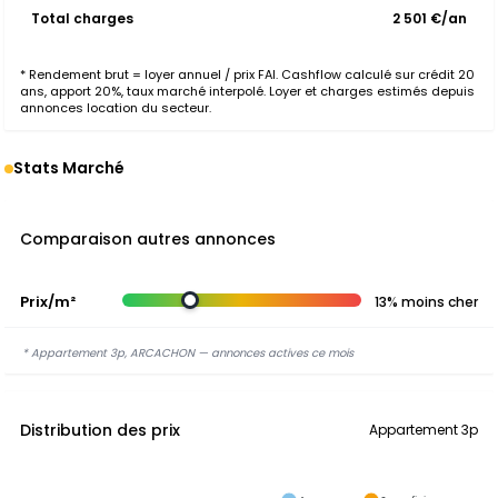
Total charges
2 501 €/an
* Rendement brut = loyer annuel / prix FAI. Cashflow calculé sur crédit 20
ans, apport 20%, taux marché interpolé. Loyer et charges estimés depuis
annonces location du secteur.
Stats Marché
Comparaison autres annonces
Prix/m²
13% moins cher
* Appartement 3p, ARCACHON — annonces actives ce mois
Distribution des prix
Appartement 3p