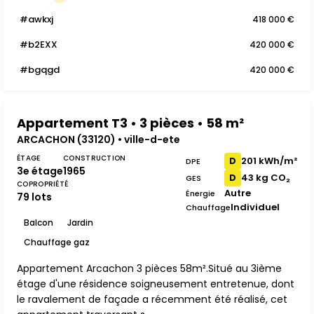
#awkxj
418 000 €
#b2EXX
420 000 €
#bgqgd
420 000 €
Appartement T3 • 3 pièces • 58 m²
ARCACHON (33120) • ville-d-ete
ÉTAGE
CONSTRUCTION
201 kWh/m²
D
DPE
3e étage
1965
43 kg CO₂
D
GES
COPROPRIÉTÉ
Autre
Énergie
79 lots
Individuel
Chauffage
Balcon
Jardin
Chauffage gaz
Appartement Arcachon 3 pièces 58m².Situé au 3ième
étage d'une résidence soigneusement entretenue, dont
le ravalement de façade a récemment été réalisé, cet