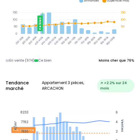
Annonces
Superficie moy.
150
150
Ce bien
100
100
50
50
0
300-350k
350-400k
400-450k
450-500k
500-550k
550-600k
600-650k
650-700k
700-750k
750-800k
800-850k
850-900k
900-950k
950-1000k
250-300k
En vente (974)
Ce bien
Moins cher que 76%
Tendance
Appartement 3 pièces,
↗ +2.2% sur 24
marché
ARCACHON
mois
8233
6
Ventes
7782
4
€/m²
Prix annonce
7330
2