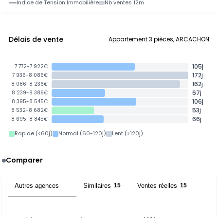
Indice de Tension Immobilière
Nb ventes 12m
Délais de vente
Appartement 3 pièces, ARCACHON
105j
7 772-7 922€
172j
7 936-8 086€
162j
8 086-8 236€
67j
8 239-8 389€
106j
8 395-8 545€
53j
8 532-8 682€
66j
8 695-8 845€
Rapide (<60j)
Normal (60-120j)
Lent (>120j)
Comparer
Autres agences
Similaires
Ventes réelles
4
15
15