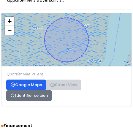
appartement traversant s...
+
−
Quartier ville-d-ete
Google Maps
Street View
Identifier ce bien
Financement