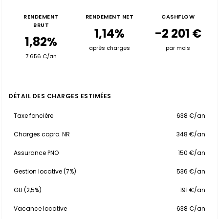
RENDEMENT
RENDEMENT NET
CASHFLOW
BRUT
1,14%
-2 201 €
1,82%
après charges
par mois
7 656 €/an
DÉTAIL DES CHARGES ESTIMÉES
Taxe foncière
638 €/an
Charges copro. NR
348 €/an
Assurance PNO
150 €/an
Gestion locative (7%)
536 €/an
GLI (2,5%)
191 €/an
Vacance locative
638 €/an