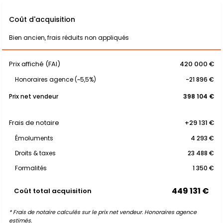
Coût d'acquisition
Bien ancien, frais réduits non appliqués
Prix affiché (FAI)
420 000 €
Honoraires agence (~5,5%)
-21 896 €
Prix net vendeur
398 104 €
Frais de notaire
+29 131 €
Émoluments
4 293 €
Droits & taxes
23 488 €
Formalités
1 350 €
449 131 €
Coût total acquisition
* Frais de notaire calculés sur le prix net vendeur. Honoraires agence
estimés.