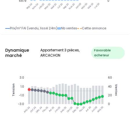
6879
0
Nov 24
Jan 25
Mar 25
Mai 25
Jul 25
Sep 25
Nov 25
Jan 26
Mar 26
Mai 26
Jul 26
Sep 24
Prix/m² FAI (vendu, lissé 24m)
Nb ventes
Cette annonce
Dynamique
Appartement 3 pièces,
Favorable
marché
ARCACHON
acheteur
3.0
60
Tension
Ventes
1.0
40
-1.0
20
-3.0
0
Oct 24
Déc 24
Fév 25
Avr 25
Jun 25
Aoû 25
Oct 25
Déc 25
Fév 26
Avr 26
Jun 26
Aoû 26
Aoû 24