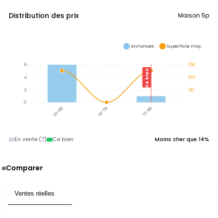
Distribution des prix
Maison 5p
Annonces
Superficie moy.
6
150
Ce bien
4
100
2
50
0
60-70k
70-80k
50-60k
En vente (7)
Ce bien
Moins cher que 14%
Comparer
Ventes réelles
1