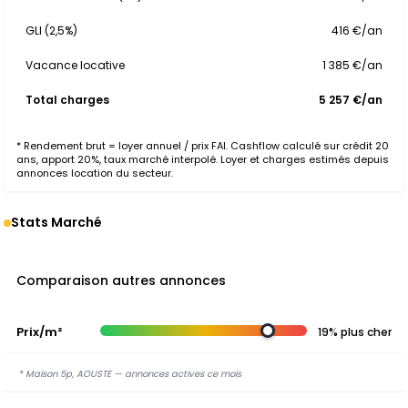
GLI (2,5%)
416 €/an
Vacance locative
1 385 €/an
Total charges
5 257 €/an
* Rendement brut = loyer annuel / prix FAI. Cashflow calculé sur crédit 20
ans, apport 20%, taux marché interpolé. Loyer et charges estimés depuis
annonces location du secteur.
Stats Marché
Comparaison autres annonces
Prix/m²
19% plus cher
* Maison 5p, AOUSTE — annonces actives ce mois