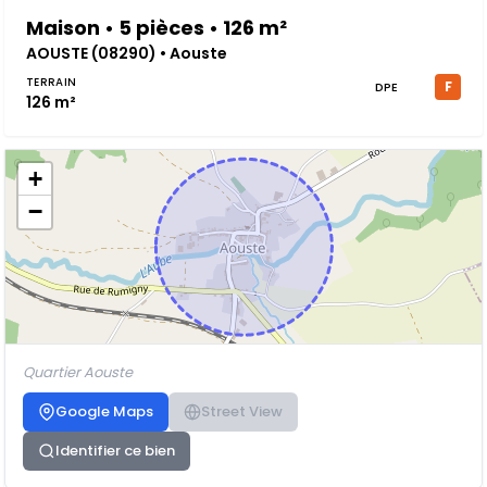
Maison • 5 pièces • 126 m²
AOUSTE (08290) • Aouste
TERRAIN
F
DPE
126 m²
+
−
Quartier Aouste
Google Maps
Street View
Identifier ce bien