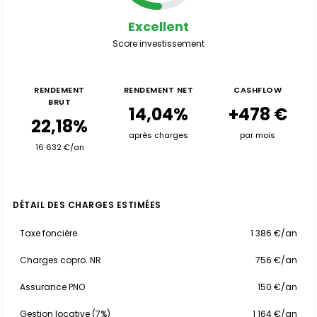
Excellent
Score investissement
RENDEMENT
RENDEMENT NET
CASHFLOW
BRUT
14,04%
+478 €
22,18%
après charges
par mois
16 632 €/an
DÉTAIL DES CHARGES ESTIMÉES
Taxe foncière
1 386 €/an
Charges copro. NR
756 €/an
Assurance PNO
150 €/an
Gestion locative (7%)
1 164 €/an