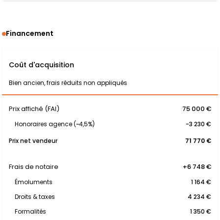
Financement
Coût d'acquisition
Bien ancien, frais réduits non appliqués
Prix affiché (FAI)
75 000 €
Honoraires agence (~4,5%)
-3 230 €
Prix net vendeur
71 770 €
Frais de notaire
+6 748 €
Émoluments
1 164 €
Droits & taxes
4 234 €
Formalités
1 350 €