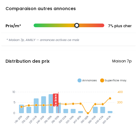
Comparaison autres annonces
Prix/m²
7% plus cher
* Maison 7p, AMILLY — annonces actives ce mois
Distribution des prix
Maison 7p
Annonces
Superficie moy.
10
400
Ce bien
5
200
0
300-320k
320-340k
340-360k
380-400k
360-380k
200-220k
220-240k
240-260k
260-280k
280-300k
400-420k
420-440k
180-200k