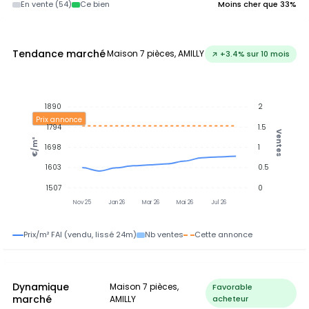
En vente (54)
Ce bien
Moins cher que 33%
Tendance marché
Maison 7 pièces, AMILLY
↗ +3.4% sur 10 mois
1890
2
Prix annonce
1794
1.5
Ventes
€/m²
1698
1
1603
0.5
1507
0
Nov 25
Jan 26
Mar 26
Mai 26
Jul 26
Prix/m² FAI (vendu, lissé 24m)
Nb ventes
Cette annonce
Dynamique
Maison 7 pièces,
Favorable
marché
AMILLY
acheteur