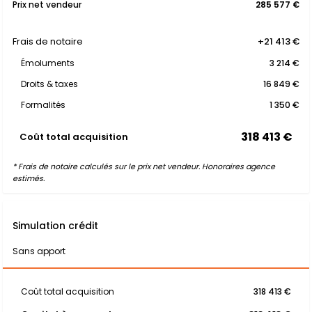
Prix net vendeur
285 577 €
Frais de notaire
+21 413 €
Émoluments
3 214 €
Droits & taxes
16 849 €
Formalités
1 350 €
318 413 €
Coût total acquisition
* Frais de notaire calculés sur le prix net vendeur. Honoraires agence
estimés.
Simulation crédit
Sans apport
Coût total acquisition
318 413 €