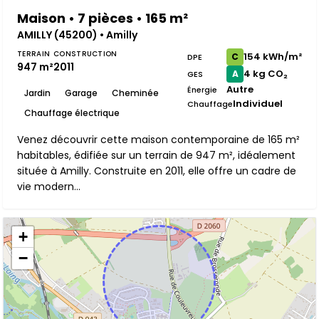
Maison • 7 pièces • 165 m²
AMILLY (45200) • Amilly
TERRAIN
CONSTRUCTION
154 kWh/m²
C
DPE
947 m²
2011
4 kg CO₂
A
GES
Autre
Énergie
Jardin
Garage
Cheminée
Individuel
Chauffage
Chauffage électrique
Venez découvrir cette maison contemporaine de 165 m²
habitables, édifiée sur un terrain de 947 m², idéalement
située à Amilly. Construite en 2011, elle offre un cadre de
vie modern...
+
−