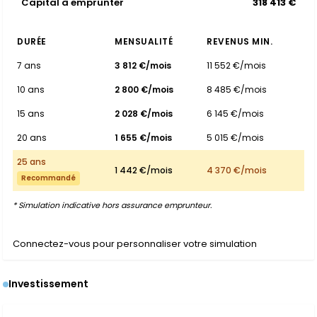
Capital à emprunter
318 413 €
DURÉE
MENSUALITÉ
REVENUS MIN.
7 ans
3 812 €/mois
11 552 €/mois
10 ans
2 800 €/mois
8 485 €/mois
15 ans
2 028 €/mois
6 145 €/mois
20 ans
1 655 €/mois
5 015 €/mois
25 ans
1 442 €/mois
4 370 €/mois
Recommandé
* Simulation indicative hors assurance emprunteur.
Connectez-vous pour personnaliser votre simulation
Investissement