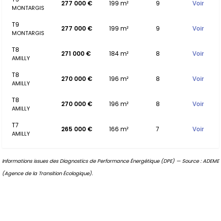
277 000 €
199 m²
9
Voir
MONTARGIS
T9
277 000 €
199 m²
9
Voir
MONTARGIS
T8
271 000 €
184 m²
8
Voir
AMILLY
T8
270 000 €
196 m²
8
Voir
AMILLY
T8
270 000 €
196 m²
8
Voir
AMILLY
T7
265 000 €
166 m²
7
Voir
AMILLY
Informations issues des Diagnostics de Performance Énergétique (DPE) — Source : ADEME
(Agence de la Transition Écologique).