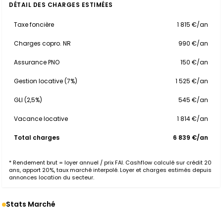
DÉTAIL DES CHARGES ESTIMÉES
Taxe foncière
1 815 €/an
Charges copro. NR
990 €/an
Assurance PNO
150 €/an
Gestion locative (7%)
1 525 €/an
GLI (2,5%)
545 €/an
Vacance locative
1 814 €/an
Total charges
6 839 €/an
* Rendement brut = loyer annuel / prix FAI. Cashflow calculé sur crédit 20
ans, apport 20%, taux marché interpolé. Loyer et charges estimés depuis
annonces location du secteur.
Stats Marché