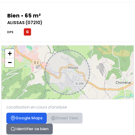
Bien • 65 m²
ALISSAS (07210)
G
DPE
+
−
Localisation en cours d'analyse
Google Maps
Street View
Identifier ce bien