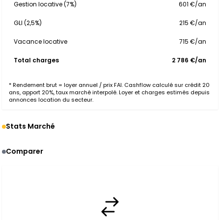
Gestion locative (7%)
601 €/an
GLI (2,5%)
215 €/an
Vacance locative
715 €/an
Total charges
2 786 €/an
* Rendement brut = loyer annuel / prix FAI. Cashflow calculé sur crédit 20
ans, apport 20%, taux marché interpolé. Loyer et charges estimés depuis
annonces location du secteur.
Stats Marché
Comparer