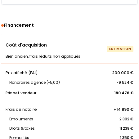
Financement
Coût d'acquisition
ESTIMATION
Bien ancien, frais réduits non appliqués
Prix affiché (FAI)
200 000 €
Honoraires agence (~5,0%)
-9 524 €
Prix net vendeur
190 476 €
Frais de notaire
+14 890 €
Émoluments
2 302 €
Droits & taxes
11 238 €
Formalités
1 350 €