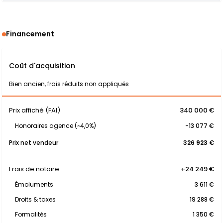
Financement
Coût d'acquisition
Bien ancien, frais réduits non appliqués
Prix affiché (FAI)
340 000 €
Honoraires agence (~4,0%)
-13 077 €
Prix net vendeur
326 923 €
Frais de notaire
+24 249 €
Émoluments
3 611 €
Droits & taxes
19 288 €
Formalités
1 350 €