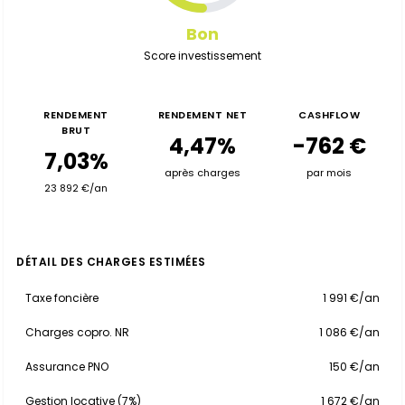
Bon
Score investissement
RENDEMENT
RENDEMENT NET
CASHFLOW
BRUT
4,47%
-762 €
7,03%
après charges
par mois
23 892 €/an
DÉTAIL DES CHARGES ESTIMÉES
Taxe foncière
1 991 €/an
Charges copro. NR
1 086 €/an
Assurance PNO
150 €/an
Gestion locative (7%)
1 672 €/an