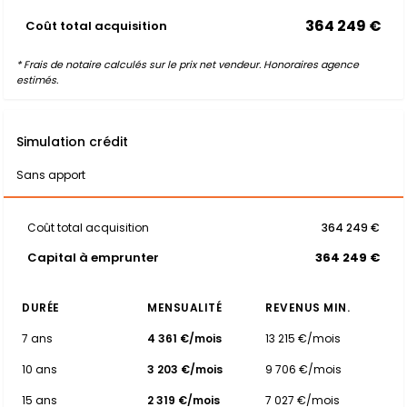
364 249 €
Coût total acquisition
* Frais de notaire calculés sur le prix net vendeur. Honoraires agence
estimés.
Simulation crédit
Sans apport
Coût total acquisition
364 249 €
Capital à emprunter
364 249 €
DURÉE
MENSUALITÉ
REVENUS MIN.
7 ans
4 361 €/mois
13 215 €/mois
10 ans
3 203 €/mois
9 706 €/mois
15 ans
2 319 €/mois
7 027 €/mois