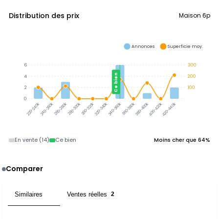
Distribution des prix
Maison 6p
Annonces
Superficie moy.
6
300
Ce bien
4
200
2
100
0
300-320k
320-340k
340-360k
360-380k
380-400k
240-260k
260-280k
280-300k
400-420k
420-440k
220-240k
En vente (14)
Ce bien
Moins cher que 64%
Comparer
Similaires
Ventes réelles
2
2