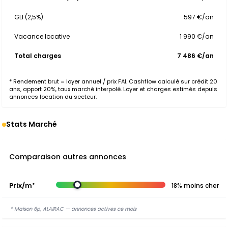
GLI (2,5%)
597 €/an
Vacance locative
1 990 €/an
Total charges
7 486 €/an
* Rendement brut = loyer annuel / prix FAI. Cashflow calculé sur crédit 20
ans, apport 20%, taux marché interpolé. Loyer et charges estimés depuis
annonces location du secteur.
Stats Marché
Comparaison autres annonces
Prix/m²
18% moins cher
* Maison 6p, ALAIRAC — annonces actives ce mois