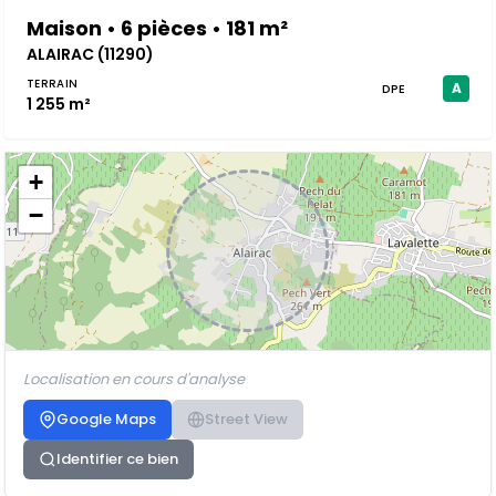
Maison • 6 pièces • 181 m²
ALAIRAC (11290)
TERRAIN
A
DPE
1 255 m²
+
−
Localisation en cours d'analyse
Google Maps
Street View
Identifier ce bien