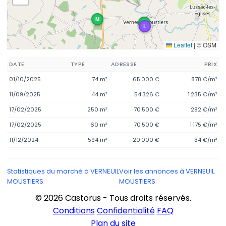
M
M
L
L
Leaflet
|
© OSM
DATE
TYPE
ADRESSE
PRIX
01/10/2025
74 m²
65 000 €
878 €/m²
11/09/2025
44 m²
54 326 €
1 235 €/m²
17/02/2025
250 m²
70 500 €
282 €/m²
17/02/2025
60 m²
70 500 €
1 175 €/m²
11/12/2024
594 m²
20 000 €
34 €/m²
Statistiques du marché à VERNEUIL
Voir les annonces à VERNEUIL
MOUSTIERS
MOUSTIERS
© 2026 Castorus - Tous droits réservés.
Conditions
Confidentialité
FAQ
Plan du site