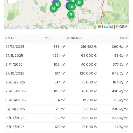
M
M
M
M
M
L
M
L
L
M
M
L
M
M
M
M
M
Leaflet
|
© OSM
DATE
TYPE
ADRESSE
PRIX
29/12/2025
555 m²
216 482 €
390 €/m²
27/11/2025
1 221 m²
65 000 €
53 €/m²
21/11/2025
106 m²
40 000 €
377 €/m²
27/10/2025
187 m²
120 000 €
642 €/m²
20/10/2025
517 m²
85 000 €
164 €/m²
26/05/2025
100 m²
43 000 €
430 €/m²
30/04/2025
94 m²
12 700 €
135 €/m²
16/04/2025
70 m²
16 500 €
236 €/m²
15/04/2025
199 m²
185 500 €
932 €/m²
15/04/2025
127 m²
25 000 €
197 €/m²