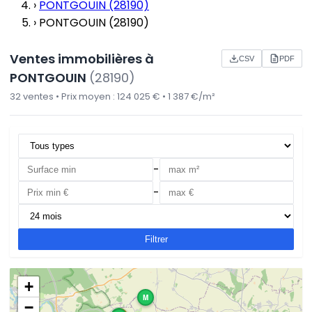
›
PONTGOUIN (28190)
›
PONTGOUIN (28190)
Ventes immobilières à
CSV
PDF
PONTGOUIN
(28190)
32 ventes • Prix moyen : 124 025 € • 1 387 €/m²
-
-
Filtrer
+
M
−