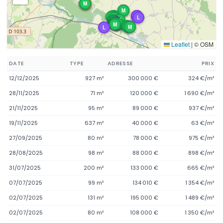
M
M
T
M
L
M
M
L
M
M
L
M
M
M
L
M
M
M
M
M
L
L
M
M
M
M
M
L
M
M
L
Leaflet
|
© OSM
DATE
TYPE
ADRESSE
PRIX
12/12/2025
927 m²
300 000 €
324 €/m²
28/11/2025
71 m²
120 000 €
1 690 €/m²
21/11/2025
95 m²
89 000 €
937 €/m²
19/11/2025
637 m²
40 000 €
63 €/m²
27/09/2025
80 m²
78 000 €
975 €/m²
28/08/2025
98 m²
88 000 €
898 €/m²
31/07/2025
200 m²
133 000 €
665 €/m²
07/07/2025
99 m²
134 010 €
1 354 €/m²
02/07/2025
131 m²
195 000 €
1 489 €/m²
02/07/2025
80 m²
108 000 €
1 350 €/m²