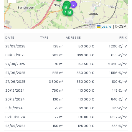
M
L
M
M
M
M
M
L
Leaflet
|
© OSM
DATE
TYPE
ADRESSE
PRIX
23/09/2025
125 m²
150 000 €
1 200 €/m²
09/09/2025
609 m²
399 000 €
655 €/m²
27/08/2025
76 m²
153 500 €
2 020 €/m²
27/06/2025
225 m²
350 000 €
1 556 €/m²
27/06/2025
3 500 m²
350 000 €
100 €/m²
20/12/2024
760 m²
110 000 €
145 €/m²
20/12/2024
130 m²
110 000 €
846 €/m²
15/11/2024
75 m²
62 000 €
827 €/m²
02/10/2024
127 m²
176 800 €
1 392 €/m²
23/09/2024
150 m²
125 000 €
833 €/m²