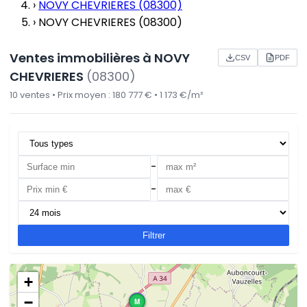
›
NOVY CHEVRIERES (08300)
›
NOVY CHEVRIERES (08300)
Ventes immobilières à NOVY
CSV
PDF
CHEVRIERES
(08300)
10 ventes • Prix moyen : 180 777 € • 1 173 €/m²
-
-
Filtrer
+
−
L
M