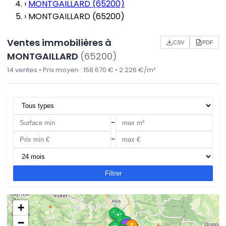
›
MONTGAILLARD (65200)
›
MONTGAILLARD (65200)
Ventes immobilières à
CSV
PDF
MONTGAILLARD
(65200)
14 ventes • Prix moyen : 158 670 € • 2 226 €/m²
-
-
Filtrer
+
M
M
−
M
M
L
T