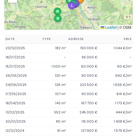
M
M
M
L
M
L
M
M
Leaflet
|
© OSM
DATE
TYPE
ADRESSE
PRIX
23/12/2025
182 m²
190 000 €
1 044 €/m²
18/07/2025
-
95 000 €
-
15/07/2025
1 000 m²
60 000 €
60 €/m²
26/06/2025
130 m²
90 000 €
692 €/m²
24/06/2025
136 m²
222 500 €
1 636 €/m²
07/05/2025
107 m²
90 000 €
841 €/m²
18/04/2025
143 m²
167 700 €
1 173 €/m²
11/02/2025
552 m²
245 000 €
444 €/m²
20/01/2025
80 m²
115 000 €
1 438 €/m²
12/12/2024
81 m²
127 900 €
1 579 €/m²