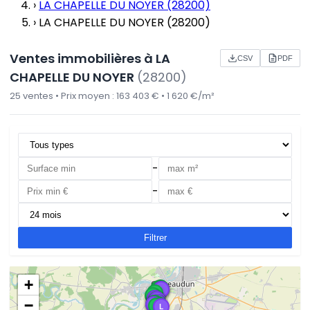
›
LA CHAPELLE DU NOYER (28200)
›
LA CHAPELLE DU NOYER (28200)
Ventes immobilières à LA
CSV
PDF
CHAPELLE DU NOYER
(28200)
25 ventes • Prix moyen : 163 403 € • 1 620 €/m²
-
-
Filtrer
+
M
M
M
M
L
M
M
M
L
M
M
L
−
M
L
M
M
L
M
M
L