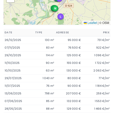
M
M
M
M
L
Leaflet
|
© OSM
DATE
TYPE
ADRESSE
PRIX
26/12/2025
130 m²
95 000 €
731 €/m²
07/11/2025
83 m²
76 500 €
922 €/m²
29/10/2025
114 m²
125 000 €
1 096 €/m²
11/10/2025
90 m²
155 000 €
1 722 €/m²
10/10/2025
63 m²
130 000 €
2 063 €/m²
29/07/2025
1 043 m²
80 000 €
77 €/m²
11/07/2025
76 m²
90 000 €
1 184 €/m²
13/06/2025
798 m²
207 000 €
259 €/m²
07/06/2025
85 m²
132 000 €
1 553 €/m²
28/05/2025
88 m²
129 000 €
1 466 €/m²