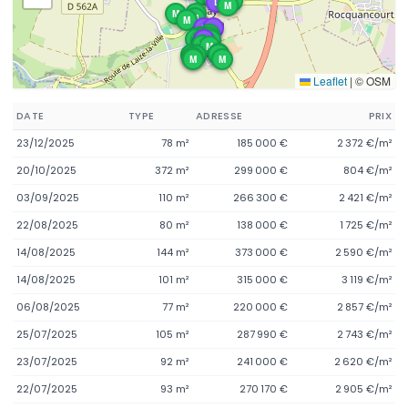
M
M
L
M
M
M
M
M
L
L
M
M
M
M
M
M
L
M
M
M
M
M
M
M
M
M
M
Leaflet
|
© OSM
DATE
TYPE
ADRESSE
PRIX
23/12/2025
78 m²
185 000 €
2 372 €/m²
20/10/2025
372 m²
299 000 €
804 €/m²
03/09/2025
110 m²
266 300 €
2 421 €/m²
22/08/2025
80 m²
138 000 €
1 725 €/m²
14/08/2025
144 m²
373 000 €
2 590 €/m²
14/08/2025
101 m²
315 000 €
3 119 €/m²
06/08/2025
77 m²
220 000 €
2 857 €/m²
25/07/2025
105 m²
287 990 €
2 743 €/m²
23/07/2025
92 m²
241 000 €
2 620 €/m²
22/07/2025
93 m²
270 170 €
2 905 €/m²