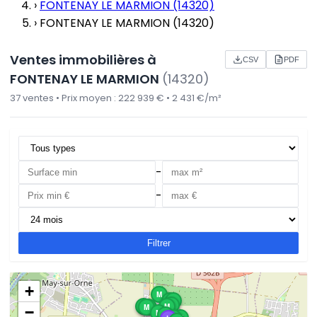
›
FONTENAY LE MARMION (14320)
›
FONTENAY LE MARMION (14320)
Ventes immobilières à
CSV
PDF
FONTENAY LE MARMION
(14320)
37 ventes • Prix moyen : 222 939 € • 2 431 €/m²
-
-
Filtrer
+
M
M
M
M
M
M
M
M
−
M
M