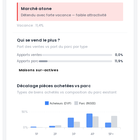
Marché atone
Détendu avec forte vacance — faible attractivité
Vacance : 11,4%
Qui se vend le plus ?
Part des ventes vs part du parc par type
Apparts ventes
0,0%
Apparts parc
11,9%
Maisons sur-actives
Décalage pièces achetées vs parc
Types de biens achetés vs composition du parc existant
Acheteurs (DVF)
Parc (INSEE)
50%
0%
1P
2P
3P
4P
5P+