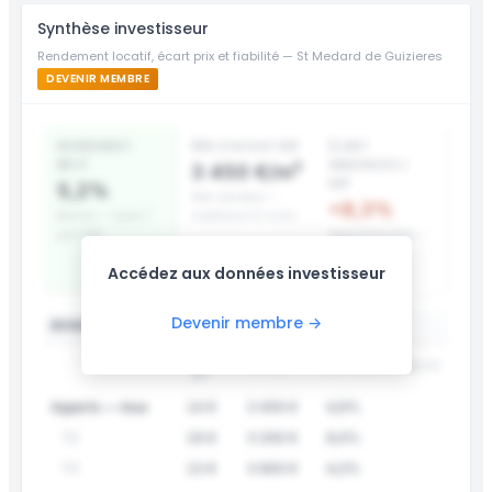
Synthèse investisseur
Rendement locatif, écart prix et fiabilité — St Medard de Guizieres
DEVENIR MEMBRE
RENDEMENT
PRIX D’ACHAT DVF
ÉCART
BRUT
ANNONCES /
3 450 €/m²
DVF
5,2%
Net vendeur —
+8,3%
Bonne — loyer /
médiane 12 mois
prix DVF
Appartements —
surcote prix
Accédez aux données investisseur
affiché
Devenir membre →
RENDEMENT LOCATIF PAR TYPE
LOYER
DVF /M²
RENDEMENT
FIABILITÉ
/M²
Apparts — tous
14 €
3 450 €
4,9%
T2
16 €
3 200 €
6,0%
T3
13 €
3 600 €
4,3%