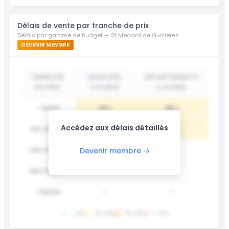
Délais de vente par tranche de prix
Délais par gamme de budget — St Medard de Guizieres
DEVENIR MEMBRE
TRANCHE
MAISONS
APPARTEMENTS
DE PRIX
(JOURS)
(JOURS)
< 100k€
45 j
38 j
Accédez aux délais détaillés
100-200k€
62 j
55 j
200-300k€
78 j
-
Devenir membre →
300-500k€
-
-
> 500k€
-
-
< 30j
30-60j
60-90j
> 90j