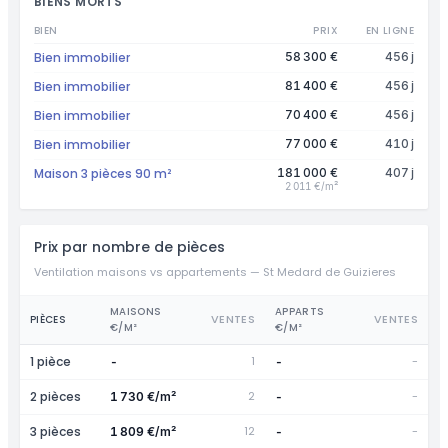
BIENS MORTS
BIEN
PRIX
EN LIGNE
Bien immobilier
58 300 €
456 j
Bien immobilier
81 400 €
456 j
Bien immobilier
70 400 €
456 j
Bien immobilier
77 000 €
410 j
Maison 3 pièces 90 m²
181 000 €
407 j
2 011 €/m²
Prix par nombre de pièces
Ventilation maisons vs appartements — St Medard de Guizieres
MAISONS
APPARTS
VENTES
VENTES
PIÈCES
€/M²
€/M²
1 pièce
1
-
-
-
2 pièces
2
-
1 730 €/m²
-
3 pièces
12
-
1 809 €/m²
-