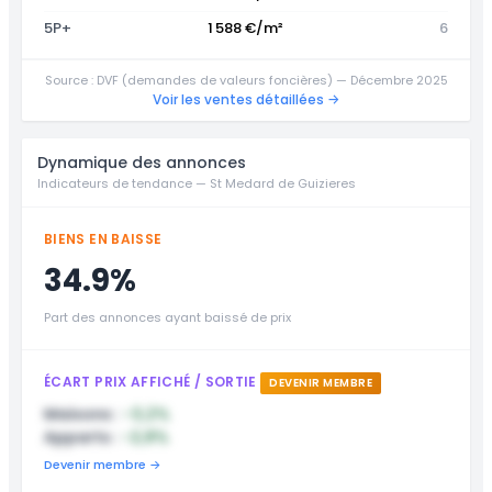
5P+
1 588 €/m²
6
Source : DVF (demandes de valeurs foncières) — Décembre 2025
Voir les ventes détaillées →
Dynamique des annonces
Indicateurs de tendance — St Medard de Guizieres
BIENS EN BAISSE
34.9%
Part des annonces ayant baissé de prix
ÉCART PRIX AFFICHÉ / SORTIE
DEVENIR MEMBRE
Maisons :
-3,2%
Apparts :
-2,8%
Devenir membre →