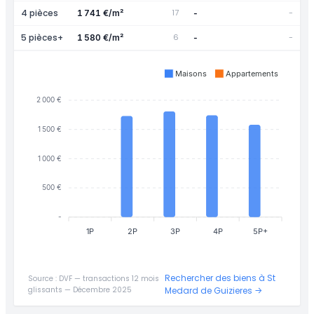
4 pièces
17
-
1 741 €/m²
-
5 pièces+
6
-
1 580 €/m²
-
Maisons
Appartements
2 000 €
1 500 €
1 000 €
500 €
-
1P
2P
3P
4P
5P+
Rechercher des biens à St
Source : DVF — transactions 12 mois
glissants — Décembre 2025
Medard de Guizieres →