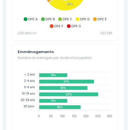
37%
DPE A
DPE B
DPE C
DPE D
DPE E
DPE F
DPE G
228 kWh/m²
422 DPE
Emménagements
Nombre de ménages par durée d'occupation
< 2 ans
11%
2-4 ans
21%
5-9 ans
19%
10-19 ans
23%
20-29 ans
11%
30 ans+
16%
0
50
100
150
200
250
300