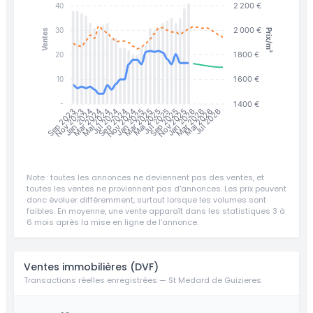
2 200 €
40
2 000 €
30
Prix/m²
Ventes
1 800 €
20
1 600 €
10
1 400 €
-
Jan 2025
Jul 2025
Jan 2026
Jul 2026
Nov 2023
Jan 2024
Jul 2024
Mar 2025
Mai 2025
Sep 2025
Nov 2025
Mar 2026
Mai 2026
Sep 2023
Mar 2024
Mai 2024
Sep 2024
Nov 2024
Note : toutes les annonces ne deviennent pas des ventes, et
toutes les ventes ne proviennent pas d'annonces. Les prix peuvent
donc évoluer différemment, surtout lorsque les volumes sont
faibles. En moyenne, une vente apparaît dans les statistiques 3 à
6 mois après la mise en ligne de l'annonce.
Ventes immobilières (DVF)
Transactions réelles enregistrées — St Medard de Guizieres