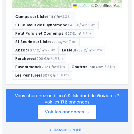
Leaflet
|
© OpenStreetMap
Camps sur L Isle
1 911 €/m²
2.2 km
St Sauveur de Puynormand
1 708 €/m²
2.5 km
Petit Palais et Cornemps
1 627 €/m²
3.8 km
St Seurin sur L Isle
1 729 €/m²
4.7 km
Abzac
Le Fieu
1 677 €/m²
1 782 €/m²
5.2 km
5.3 km
Porcheres
1 908 €/m²
5.8 km
Puynormand
Coutras
1 282 €/m²
1 738 €/m²
6 km
6.2 km
Les Peintures
1 607 €/m²
6.6 km
Vous cherchez un bien à St Medard de Guizieres ?
Voir les
172
annonces
Voir les annonces →
← Retour GIRONDE