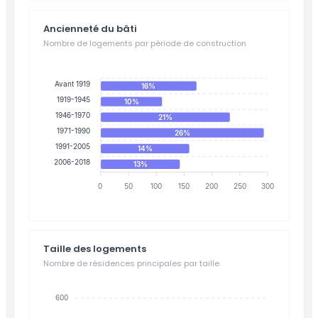
Ancienneté du bâti
Nombre de logements par période de construction
Avant 1919
16%
1919-1945
10%
1946-1970
21%
1971-1990
26%
1991-2005
14%
2006-2018
13%
0
50
100
150
200
250
300
Taille des logements
Nombre de résidences principales par taille
600