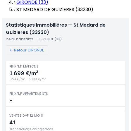
›
GIRONDE (33)
›
ST MEDARD DE GUIZIERES (33230)
Statistiques immobilières — St Medard de
Guizieres (33230)
2 426 habitants — GIRONDE (33)
← Retour GIRONDE
PRIX/M² MAISONS
1 699 €/m²
1 274 €/m² — 2 100 €/m²
PRIX/M² APPARTEMENTS
-
VENTES DVF 12 MOIS
41
Transactions enregistrées