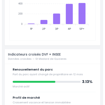
400
200
0
1P
2P
3P
4P
5P+
Indicateurs croisés DVF × INSEE
Données croisées — St Medard de Guizieres
Renouvellement du parc
Part du parc ayant changé de propriétaire en 12 mois
3.13%
Marché actif
Profil de marché
Croisement vacance et tension immobilière