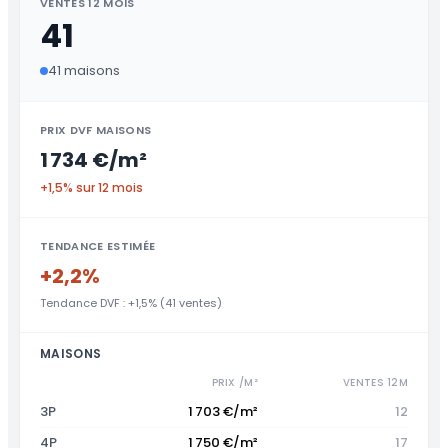
VENTES 12 MOIS
41
41 maisons
PRIX DVF MAISONS
1 734 €/m²
+1,5% sur 12 mois
TENDANCE ESTIMÉE
+2,2%
Tendance DVF : +1,5% (41 ventes)
MAISONS
PRIX /M²
VENTES 12M
3P
1 703 €/m²
12
4P
1 750 €/m²
17