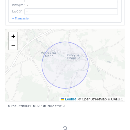
kWh/m²
kgCO²
+ Transaction
+
−
Leaflet
|
© OpenStreetMap © CARTO
0
resultats
DPE:
0
DVF:
0
Cadastre:
0
?