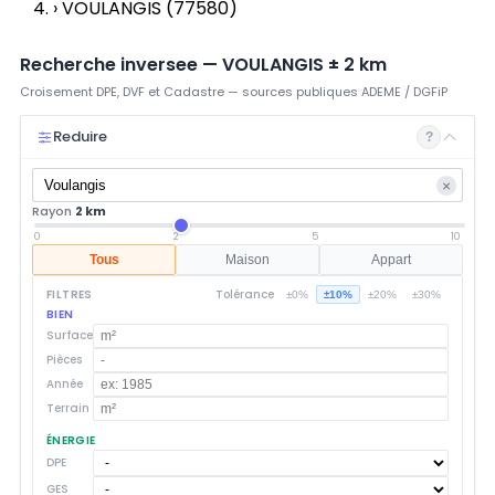
›
VOULANGIS (77580)
Recherche inversee —
VOULANGIS
±
2
km
Croisement DPE, DVF et Cadastre — sources publiques ADEME / DGFiP
Reduire
?
×
Rayon
2 km
0
2
5
10
Tous
Maison
Appart
FILTRES
Tolérance
±0%
±10%
±20%
±30%
BIEN
Surface
Pièces
Année
Terrain
ÉNERGIE
DPE
GES