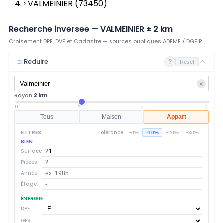
›
VALMEINIER (73450)
Recherche inversee —
VALMEINIER
±
2
km
Croisement DPE, DVF et Cadastre — sources publiques ADEME / DGFiP
Reduire
?
Reset
×
Rayon
2 km
0
2
5
10
Tous
Maison
Appart
FILTRES
Tolérance
±0%
±10%
±20%
±30%
BIEN
Surface
Pièces
Année
Étage
ÉNERGIE
DPE
GES