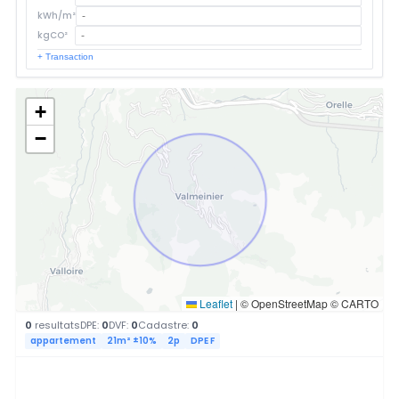
kWh/m²
kgCO²
+ Transaction
+
−
Leaflet
|
© OpenStreetMap © CARTO
0
resultats
DPE:
0
DVF:
0
Cadastre:
0
appartement
21m² ±10%
2p
DPE F