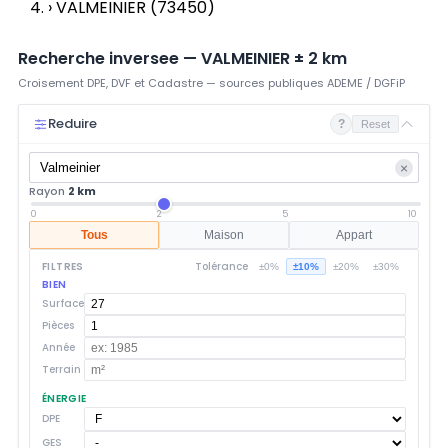
›
VALMEINIER (73450)
Recherche inversee —
VALMEINIER
±
2
km
Croisement DPE, DVF et Cadastre — sources publiques ADEME / DGFiP
Reduire
?
Reset
×
Rayon
2 km
0
2
5
10
Tous
Maison
Appart
FILTRES
Tolérance
±0%
±10%
±20%
±30%
BIEN
Surface
Pièces
Année
Terrain
ÉNERGIE
DPE
GES