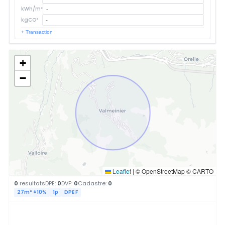
kWh/m²
kgCO²
+ Transaction
+
−
Leaflet
|
© OpenStreetMap © CARTO
0
resultats
DPE:
0
DVF:
0
Cadastre:
0
27m² ±10%
1p
DPE F