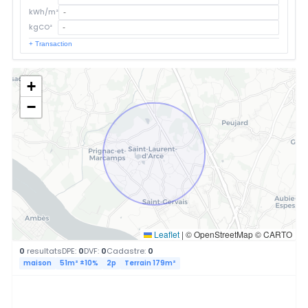
kWh/m²
kgCO²
+ Transaction
+
−
Leaflet
|
© OpenStreetMap © CARTO
0
resultats
DPE:
0
DVF:
0
Cadastre:
0
maison
51m² ±10%
2p
Terrain 179m²