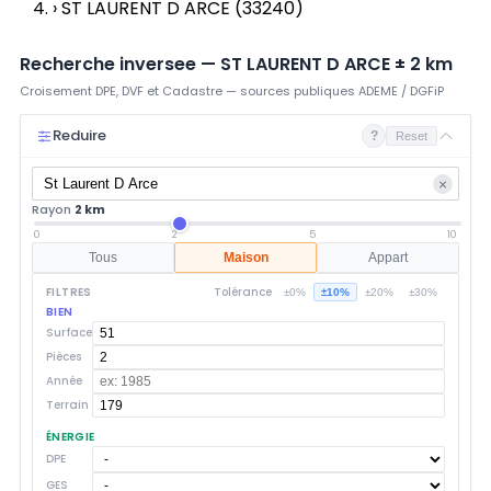
›
ST LAURENT D ARCE (33240)
Recherche inversee —
ST LAURENT D ARCE
±
2
km
Croisement DPE, DVF et Cadastre — sources publiques ADEME / DGFiP
Reduire
?
Reset
×
Rayon
2 km
0
2
5
10
Tous
Maison
Appart
FILTRES
Tolérance
±0%
±10%
±20%
±30%
BIEN
Surface
Pièces
Année
Terrain
ÉNERGIE
DPE
GES