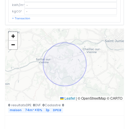
kWh/m²
kgCO²
+ Transaction
+
−
Leaflet
|
© OpenStreetMap © CARTO
0
resultats
DPE:
0
DVF:
0
Cadastre:
0
maison
74m² ±10%
3p
DPE B