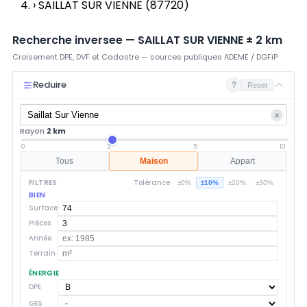
›
SAILLAT SUR VIENNE (87720)
Recherche inversee —
SAILLAT SUR VIENNE
±
2
km
Croisement DPE, DVF et Cadastre — sources publiques ADEME / DGFiP
Reduire
?
Reset
×
Rayon
2 km
0
2
5
10
Tous
Maison
Appart
FILTRES
Tolérance
±0%
±10%
±20%
±30%
BIEN
Surface
Pièces
Année
Terrain
ÉNERGIE
DPE
GES