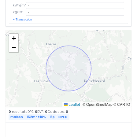
kWh/m²
kgCO²
+ Transaction
+
−
Leaflet
|
© OpenStreetMap © CARTO
0
resultats
DPE:
0
DVF:
0
Cadastre:
0
maison
152m² ±10%
13p
DPE D