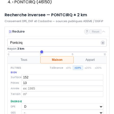
›
PONTCIRQ (46150)
Recherche inversee —
PONTCIRQ
±
2
km
Croisement DPE, DVF et Cadastre — sources publiques ADEME / DGFiP
Reduire
?
Reset
×
Rayon
2 km
0
2
5
10
Tous
Maison
Appart
FILTRES
Tolérance
±0%
±10%
±20%
±30%
BIEN
Surface
Pièces
Année
Terrain
ÉNERGIE
DPE
GES