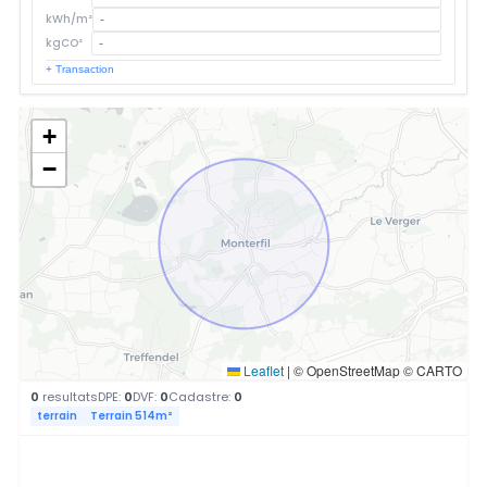
kWh/m²
kgCO²
+ Transaction
+
−
Leaflet
|
© OpenStreetMap © CARTO
0
resultats
DPE:
0
DVF:
0
Cadastre:
0
terrain
Terrain 514m²