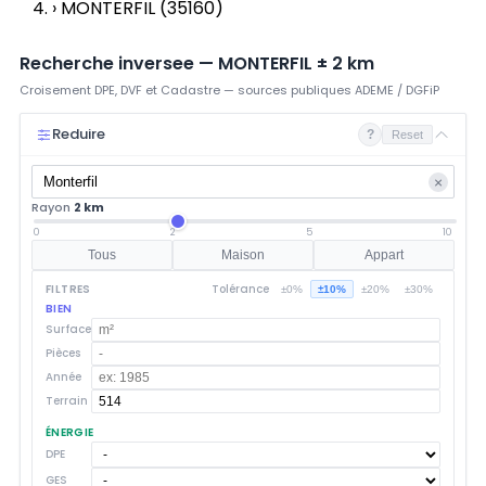
›
MONTERFIL (35160)
Recherche inversee —
MONTERFIL
±
2
km
Croisement DPE, DVF et Cadastre — sources publiques ADEME / DGFiP
Reduire
?
Reset
×
Rayon
2 km
0
2
5
10
Tous
Maison
Appart
FILTRES
Tolérance
±0%
±10%
±20%
±30%
BIEN
Surface
Pièces
Année
Terrain
ÉNERGIE
DPE
GES