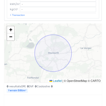
kWh/m²
kgCO²
+ Transaction
+
−
Leaflet
|
© OpenStreetMap © CARTO
0
resultats
DPE:
0
DVF:
0
Cadastre:
0
Terrain 586m²