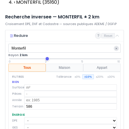
›
MONTERFIL (35160)
Recherche inversee —
MONTERFIL
±
2
km
Croisement DPE, DVF et Cadastre — sources publiques ADEME / DGFiP
Reduire
?
Reset
×
Rayon
2 km
0
2
5
10
Tous
Maison
Appart
FILTRES
Tolérance
±0%
±10%
±20%
±30%
BIEN
Surface
Pièces
Année
Terrain
ÉNERGIE
DPE
GES