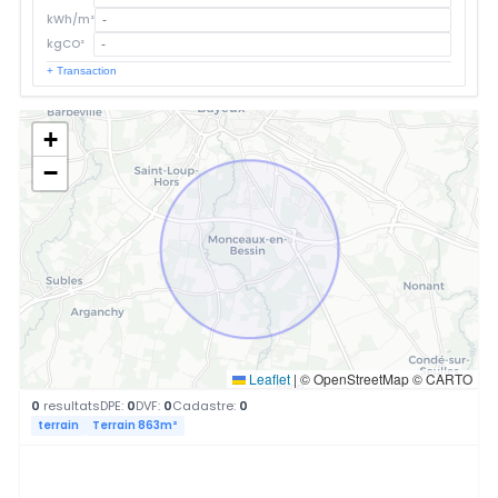
kWh/m²
kgCO²
+ Transaction
+
−
Leaflet
|
© OpenStreetMap © CARTO
0
resultats
DPE:
0
DVF:
0
Cadastre:
0
terrain
Terrain 863m²