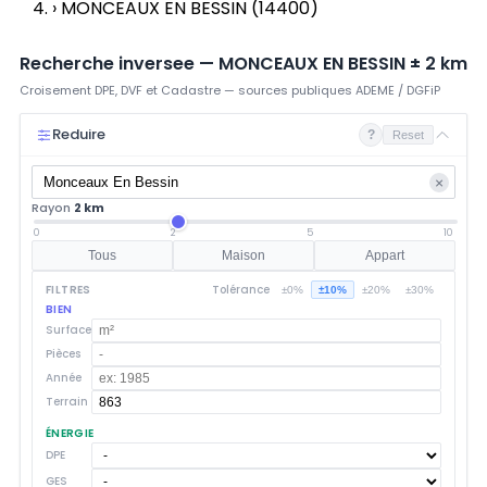
›
MONCEAUX EN BESSIN (14400)
Recherche inversee —
MONCEAUX EN BESSIN
±
2
km
Croisement DPE, DVF et Cadastre — sources publiques ADEME / DGFiP
Reduire
?
Reset
×
Rayon
2 km
0
2
5
10
Tous
Maison
Appart
FILTRES
Tolérance
±0%
±10%
±20%
±30%
BIEN
Surface
Pièces
Année
Terrain
ÉNERGIE
DPE
GES