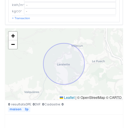
kWh/m²
kgCO²
+ Transaction
+
−
Leaflet
|
© OpenStreetMap © CARTO
0
resultats
DPE:
0
DVF:
0
Cadastre:
0
maison
3p