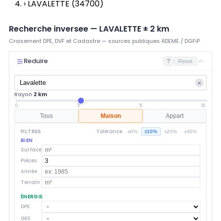
›
LAVALETTE (34700)
Recherche inversee —
LAVALETTE
±
2
km
Croisement DPE, DVF et Cadastre — sources publiques ADEME / DGFiP
Reduire
?
Reset
×
Rayon
2 km
0
2
5
10
Tous
Maison
Appart
FILTRES
Tolérance
±0%
±10%
±20%
±30%
BIEN
Surface
Pièces
Année
Terrain
ÉNERGIE
DPE
GES