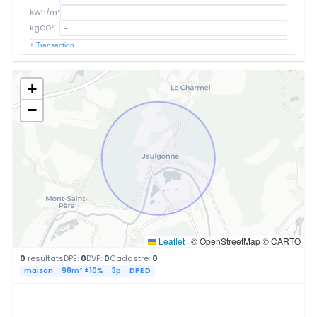
kWh/m²
kgCO²
+ Transaction
+
−
Leaflet
|
© OpenStreetMap © CARTO
0
resultats
DPE:
0
DVF:
0
Cadastre:
0
maison
98m² ±10%
3p
DPE D