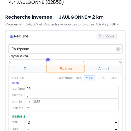
›
JAULGONNE (02850)
Recherche inversee —
JAULGONNE
±
2
km
Croisement DPE, DVF et Cadastre — sources publiques ADEME / DGFiP
Reduire
?
Reset
×
Rayon
2 km
0
2
5
10
Tous
Maison
Appart
FILTRES
Tolérance
±0%
±10%
±20%
±30%
BIEN
Surface
Pièces
Année
Terrain
ÉNERGIE
DPE
GES