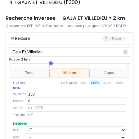
›
GAJA ET VILLEDIEU (11300)
Recherche inversee —
GAJA ET VILLEDIEU
±
2
km
Croisement DPE, DVF et Cadastre — sources publiques ADEME / DGFiP
Reduire
?
Reset
×
Rayon
2 km
0
2
5
10
Tous
Maison
Appart
FILTRES
Tolérance
±0%
±10%
±20%
±30%
BIEN
Surface
Pièces
Année
Terrain
ÉNERGIE
DPE
GES