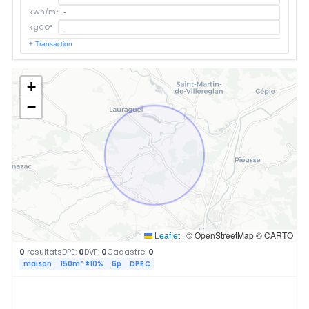
kWh/m²
kgCO²
+ Transaction
+
−
Leaflet
|
© OpenStreetMap © CARTO
0
resultats
DPE:
0
DVF:
0
Cadastre:
0
maison
150m² ±10%
6p
DPE C