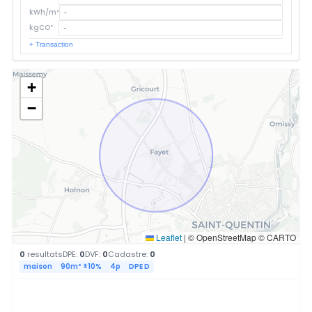
kWh/m²
kgCO²
+ Transaction
+
−
Leaflet
|
© OpenStreetMap © CARTO
0
resultats
DPE:
0
DVF:
0
Cadastre:
0
maison
90m² ±10%
4p
DPE D