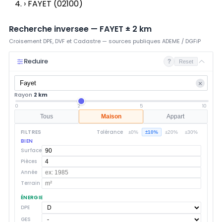
›
FAYET (02100)
Recherche inversee —
FAYET
±
2
km
Croisement DPE, DVF et Cadastre — sources publiques ADEME / DGFiP
Reduire
?
Reset
×
Rayon
2 km
0
2
5
10
Tous
Maison
Appart
FILTRES
Tolérance
±0%
±10%
±20%
±30%
BIEN
Surface
Pièces
Année
Terrain
ÉNERGIE
DPE
GES