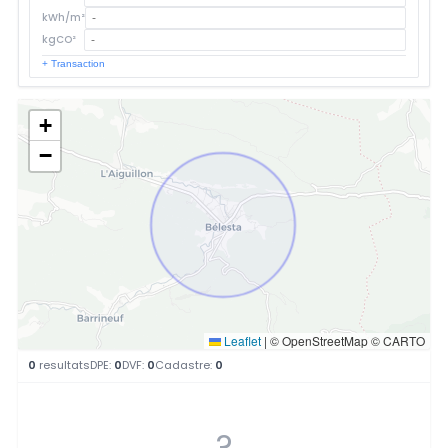
kWh/m²
kgCO²
+ Transaction
+
−
Leaflet
|
© OpenStreetMap © CARTO
0
resultats
DPE:
0
DVF:
0
Cadastre:
0
?