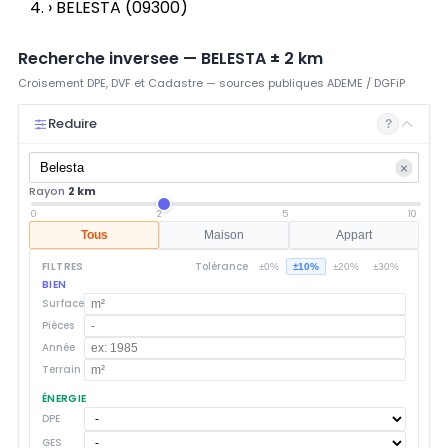
›
BELESTA (09300)
Recherche inversee —
BELESTA
±
2
km
Croisement DPE, DVF et Cadastre — sources publiques ADEME / DGFiP
Reduire
?
×
Rayon
2 km
0
2
5
10
Tous
Maison
Appart
FILTRES
Tolérance
±0%
±10%
±20%
±30%
BIEN
Surface
Pièces
Année
Terrain
ÉNERGIE
DPE
GES