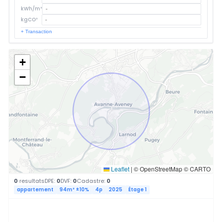
kWh/m²
kgCO²
+ Transaction
+
−
Leaflet
|
© OpenStreetMap © CARTO
0
resultats
DPE:
0
DVF:
0
Cadastre:
0
appartement
94m² ±10%
4p
2025
Étage 1