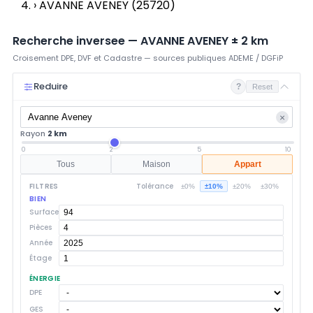
›
AVANNE AVENEY (25720)
Recherche inversee —
AVANNE AVENEY
±
2
km
Croisement DPE, DVF et Cadastre — sources publiques ADEME / DGFiP
Reduire
?
Reset
×
Rayon
2 km
0
2
5
10
Tous
Maison
Appart
FILTRES
Tolérance
±0%
±10%
±20%
±30%
BIEN
Surface
Pièces
Année
Étage
ÉNERGIE
DPE
GES