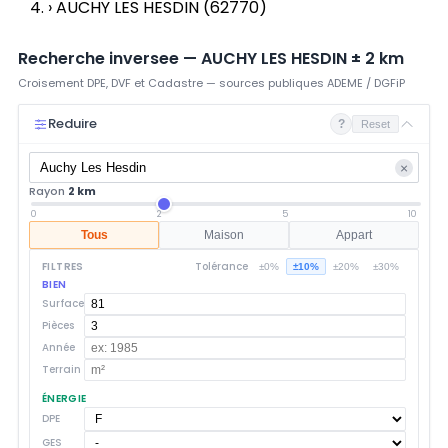
›
AUCHY LES HESDIN (62770)
Recherche inversee —
AUCHY LES HESDIN
±
2
km
Croisement DPE, DVF et Cadastre — sources publiques ADEME / DGFiP
Reduire
?
Reset
×
Rayon
2 km
0
2
5
10
Tous
Maison
Appart
FILTRES
Tolérance
±0%
±10%
±20%
±30%
BIEN
Surface
Pièces
Année
Terrain
ÉNERGIE
DPE
GES