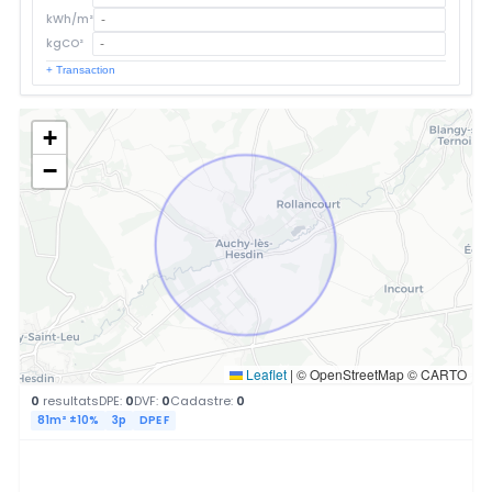
kWh/m²
kgCO²
+ Transaction
+
−
Leaflet
|
© OpenStreetMap © CARTO
0
resultats
DPE:
0
DVF:
0
Cadastre:
0
81m² ±10%
3p
DPE F