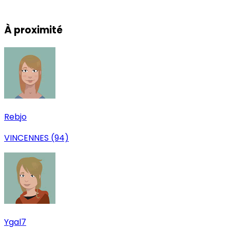
Leaflet
|
© OpenStreetMap
+
À proximité
−
Rebjo
VINCENNES (94)
Ygal7