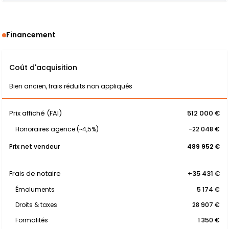
Financement
Coût d'acquisition
Bien ancien, frais réduits non appliqués
Prix affiché (FAI)
512 000 €
Honoraires agence (~4,5%)
-22 048 €
Prix net vendeur
489 952 €
Frais de notaire
+35 431 €
Émoluments
5 174 €
Droits & taxes
28 907 €
Formalités
1 350 €