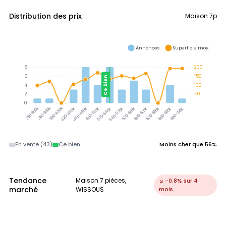
Distribution des prix
Maison 7p
Annonces
Superficie moy.
8
200
6
150
Ce bien
4
100
2
50
0
360-390k
390-420k
330-360k
420-450k
450-480k
480-510k
510-540k
540-570k
570-600k
600-630k
630-660k
660-690k
690-720k
En vente (43)
Ce bien
Moins cher que 56%
Tendance
Maison 7 pièces,
↘ -0.8% sur 4
marché
WISSOUS
mois