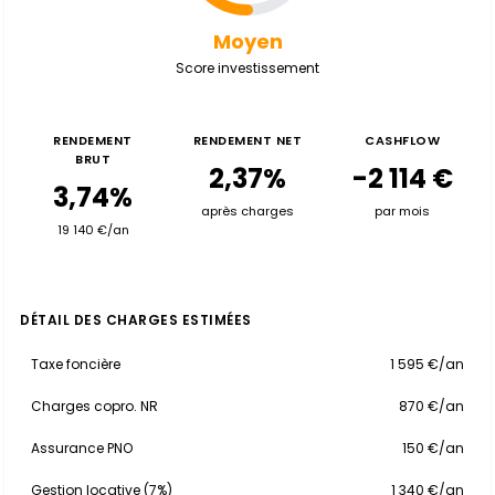
Moyen
Score investissement
RENDEMENT
RENDEMENT NET
CASHFLOW
BRUT
2,37%
-2 114 €
3,74%
après charges
par mois
19 140 €/an
DÉTAIL DES CHARGES ESTIMÉES
Taxe foncière
1 595 €/an
Charges copro. NR
870 €/an
Assurance PNO
150 €/an
Gestion locative (7%)
1 340 €/an