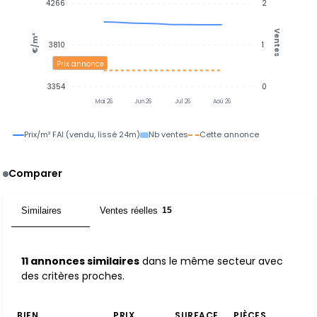
4266
2
Ventes
€/m²
3810
1
Prix annonce
3354
0
Mai 26
Jun 26
Jul 26
Aoû 26
Prix/m² FAI (vendu, lissé 24m)
Nb ventes
Cette annonce
Comparer
Similaires
Ventes réelles
11
15
11 annonces similaires
dans le même secteur avec
des critères proches.
BIEN
PRIX
SURFACE
PIÈCES