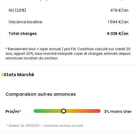
GLI (2,5%)
479 €/an
Vacance locative
1 594 €/an
Total charges
6 028 €/an
* Rendement brut = loyer annuel / prix FAI. Cashflow calculé sur crédit 20
ans, apport 20%, taux marché interpolé. Loyer et charges estimés depuis
annonces location du secteur.
Stats Marché
Comparaison autres annonces
Prix/m²
3% moins cher
* Maison 7p, WISSOUS — annonces actives ce mois