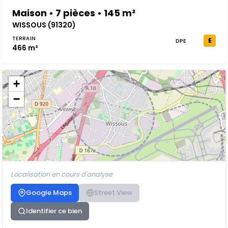
Maison • 7 pièces • 145 m²
WISSOUS (91320)
TERRAIN
E
DPE
466 m²
+
−
Localisation en cours d'analyse
Google Maps
Street View
Identifier ce bien