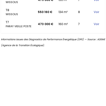
WISSOUS
T8
550 160 €
134 m²
8
Voir
WISSOUS
T7
473 000 €
160 m²
7
Voir
PARAY VIEILLE POSTE
Informations issues des Diagnostics de Performance Énergétique (DPE) — Source : ADEME
(Agence de la Transition Écologique).