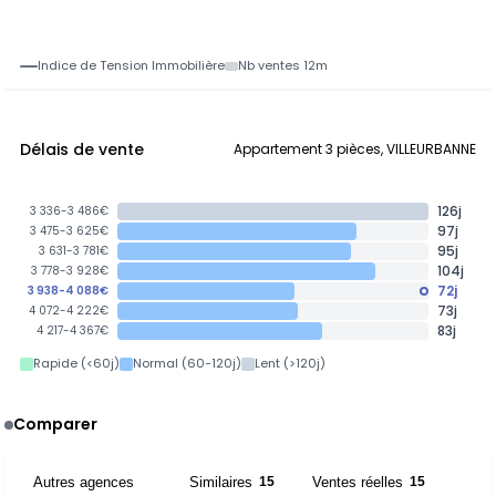
Indice de Tension Immobilière
Nb ventes 12m
Délais de vente
Appartement 3 pièces, VILLEURBANNE
126j
3 336-3 486€
97j
3 475-3 625€
95j
3 631-3 781€
104j
3 778-3 928€
72j
3 938-4 088€
73j
4 072-4 222€
83j
4 217-4 367€
Rapide (<60j)
Normal (60-120j)
Lent (>120j)
Comparer
Autres agences
Similaires
Ventes réelles
4
15
15