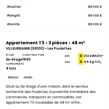
#bdOsH
189 000 €
#bhgXK
189 000 €
#bm11b
189 000 €
Appartement T3 • 3 pièces • 48 m²
VILLEURBANNE (69100) • Les Poulettes
ÉTAGE
CONSTRUCTION
212 kWh/m²
D
DPE
1er étage
1940
44 kg CO₂
D
GES
COPROPRIÉTÉ
4 lots
Balcon
Jardin
Situé au 1er étage d'une maison, dans le secteur
recherché des Poulettes, à proximité immédiate des
commerces, transports et commodités, cet
appartement T3 modulable de 48 m² offre...