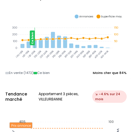
Annonces
Superficie moy.
300
150
Ce bien
200
100
100
50
0
300-320k
320-340k
340-360k
360-380k
380-400k
160-180k
180-200k
200-220k
220-240k
240-260k
260-280k
280-300k
400-420k
420-440k
140-160k
En vente (1472)
Ce bien
Moins cher que 84%
Tendance
Appartement 3 pièces,
↘ -4.6% sur 24
marché
VILLEURBANNE
mois
4135
100
Prix annonce