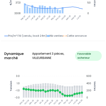
Ventes
€/m²
3721
50
3308
0
Nov 24
Jan 25
Mar 25
Mai 25
Jul 25
Sep 25
Nov 25
Jan 26
Mar 26
Mai 26
Jul 26
Sep 24
Prix/m² FAI (vendu, lissé 24m)
Nb ventes
Cette annonce
Dynamique
Appartement 3 pièces,
Favorable
marché
VILLEURBANNE
acheteur
3.0
600
Tension
Ventes
1.0
400
-1.0
200
-3.0
0
Oct 24
Déc 24
Fév 25
Avr 25
Aoû 25
Oct 25
Déc 25
Fév 26
Jun 26
Aoû 26
Aoû 24
Jun 25
Avr 26