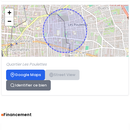
+
−
Quartier Les Poulettes
Google Maps
Street View
Identifier ce bien
Financement