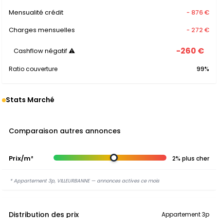
Mensualité crédit
- 876 €
Charges mensuelles
- 272 €
-260 €
Cashflow négatif ⚠
Ratio couverture
99%
Stats Marché
Comparaison autres annonces
Prix/m²
2% plus cher
* Appartement 3p, VILLEURBANNE — annonces actives ce mois
Distribution des prix
Appartement 3p