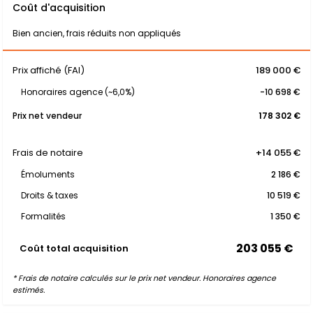
Coût d'acquisition
Bien ancien, frais réduits non appliqués
Prix affiché (FAI)
189 000 €
Honoraires agence (~6,0%)
-10 698 €
Prix net vendeur
178 302 €
Frais de notaire
+14 055 €
Émoluments
2 186 €
Droits & taxes
10 519 €
Formalités
1 350 €
203 055 €
Coût total acquisition
* Frais de notaire calculés sur le prix net vendeur. Honoraires agence
estimés.