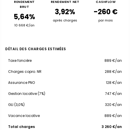
RENDEMENT
RENDEMENT NET
CASHFLOW
BRUT
3,92%
-260 €
5,64%
après charges
par mois
10 668 €/an
DÉTAIL DES CHARGES ESTIMÉES
Taxe foncière
889 €/an
Charges copro. NR
288 €/an
Assurance PNO
128 €/an
Gestion locative (7%)
747 €/an
GLI (3,0%)
320 €/an
Vacance locative
889 €/an
Total charges
3 260 €/an