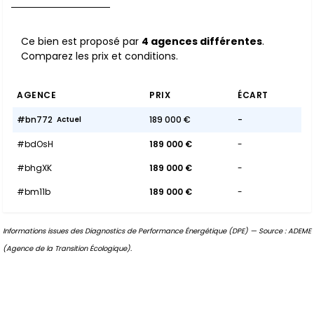
Ce bien est proposé par
4 agences différentes
.
Comparez les prix et conditions.
AGENCE
PRIX
ÉCART
#bn772
189 000 €
-
Actuel
#bdOsH
189 000 €
-
#bhgXK
189 000 €
-
#bm11b
189 000 €
-
Informations issues des Diagnostics de Performance Énergétique (DPE) — Source : ADEME
(Agence de la Transition Écologique).