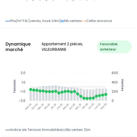
Prix/m² FAI (vendu, lissé 24m)
Nb ventes
Cette annonce
Dynamique
Appartement 2 pièces,
Favorable
marché
VILLEURBANNE
acheteur
3.0
600
Ventes
Tension
1.0
400
-1.0
200
-3.0
0
Oct 24
Déc 24
Fév 25
Avr 25
Aoû 25
Oct 25
Déc 25
Fév 26
Jun 26
Aoû 26
Aoû 24
Jun 25
Avr 26
Indice de Tension Immobilière
Nb ventes 12m