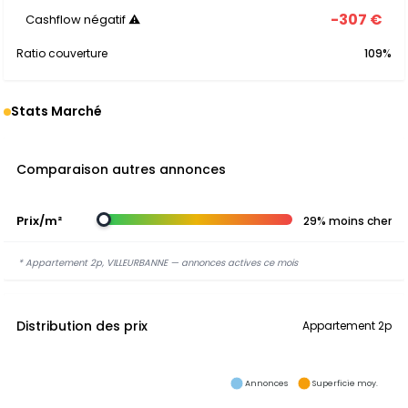
-307 €
Cashflow négatif ⚠
Ratio couverture
109%
Stats Marché
Comparaison autres annonces
Prix/m²
29% moins cher
* Appartement 2p, VILLEURBANNE — annonces actives ce mois
Distribution des prix
Appartement 2p
Annonces
Superficie moy.