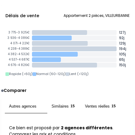
Délais de vente
Appartement 2 pièces, VILLEURBANNE
127j
3 775-3 925€
92j
3 936-4 086€
129j
4 071-4 221€
194j
4 238-4 388€
105j
4 382-4 532€
65j
4 537-4 687€
150j
4 676-4 826€
Rapide (<60j)
Normal (60-120j)
Lent (>120j)
Comparer
Autres agences
Similaires
Ventes réelles
2
15
15
Ce bien est proposé par
2 agences différentes
.
Comparez les prix et conditions.