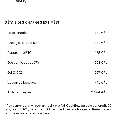
8 904 €/an
DÉTAIL DES CHARGES ESTIMÉES
Taxe foncière
742 €/an
Charges copro. NR
342 €/an
Assurance PNO
128 €/an
Gestion locative (7%)
623 €/an
GLI (3,0%)
267 €/an
Vacance locative
742 €/an
Total charges
2 844 €/an
* Rendement brut = loyer annuel / prix FAI. Cashflow calculé sur crédit 20
ans, apport 20%, taux marché interpolé. Loyer et charges estimés depuis
annonces location du secteur.