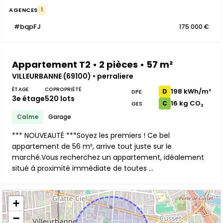
AGENCES
1
#bqpFJ
175 000 €
Appartement T2 • 2 pièces • 57 m²
VILLEURBANNE (69100) • perraliere
ÉTAGE
COPROPRIÉTÉ
198 kWh/m²
D
DPE
3e étage
520 lots
16 kg CO₂
C
GES
Calme
Garage
*** NOUVEAUTÉ ***Soyez les premiers ! Ce bel
appartement de 56 m², arrive tout juste sur le
marché.Vous recherchez un appartement, idéalement
situé à proximité immédiate de toutes ...
+
−