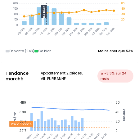
200
80
Ce bien
150
60
100
40
50
20
0
320-340k
340-360k
300-320k
120-140k
140-160k
160-180k
180-200k
220-240k
240-260k
260-280k
280-300k
100-120k
200-220k
En vente (943)
Ce bien
Moins cher que 53%
Tendance
Appartement 2 pièces,
↘ -3.3% sur 24
marché
VILLEURBANNE
mois
4119
60
Ventes
3718
40
€/m²
3317
20
Prix annonce
2917
0
Nov 24
Jan 25
Mar 25
Mai 25
Jul 25
Sep 25
Nov 25
Jan 26
Mar 26
Mai 26
Jul 26
Sep 24