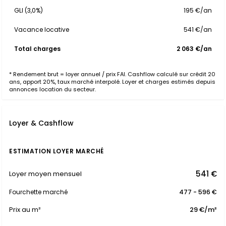
GLI (3,0%)
195 €/an
Vacance locative
541 €/an
Total charges
2 063 €/an
* Rendement brut = loyer annuel / prix FAI. Cashflow calculé sur crédit 20
ans, apport 20%, taux marché interpolé. Loyer et charges estimés depuis
annonces location du secteur.
Loyer & Cashflow
ESTIMATION LOYER MARCHÉ
541 €
Loyer moyen mensuel
Fourchette marché
477 - 596 €
Prix au m²
29 €/m²