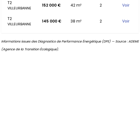
T2
152 000 €
42 m²
2
Voir
VILLEURBANNE
T2
145 000 €
38 m²
2
Voir
VILLEURBANNE
Informations issues des Diagnostics de Performance Énergétique (DPE) — Source : ADEME
(Agence de la Transition Écologique).