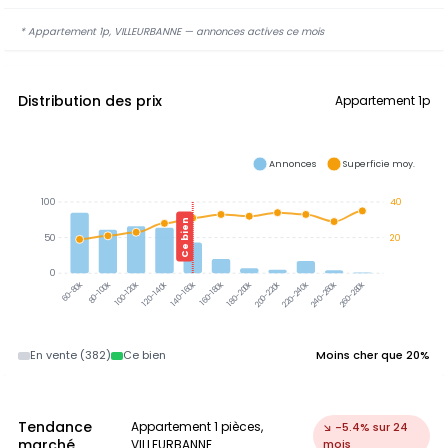
* Appartement 1p, VILLEURBANNE — annonces actives ce mois
Distribution des prix
Appartement 1p
Annonces
Superficie moy.
100
40
Ce bien
50
20
0
80-100k
100-120k
120-140k
140-160k
180-200k
200-220k
220-240k
240-260k
60-80k
160-180k
260-280k
En vente (382)
Ce bien
Moins cher que 20%
Tendance
Appartement 1 pièces,
↘ -5.4% sur 24
marché
VILLEURBANNE
mois