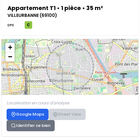
Appartement T1 • 1 pièce • 35 m²
VILLEURBANNE (69100)
C
DPE
+
−
Localisation en cours d'analyse
Google Maps
Street View
Identifier ce bien