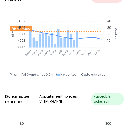
4512
40
4349
30
Prix annonce
Ventes
€/m²
4186
20
4023
10
3860
0
Nov 24
Jan 25
Mar 25
Mai 25
Jul 25
Sep 25
Nov 25
Jan 26
Mar 26
Mai 26
Jul 26
Sep 24
Prix/m² FAI (vendu, lissé 24m)
Nb ventes
Cette annonce
Dynamique
Appartement 1 pièces,
Favorable
marché
VILLEURBANNE
acheteur
3.0
300