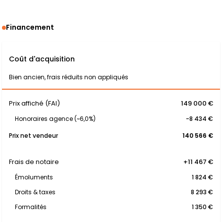
Financement
Coût d'acquisition
Bien ancien, frais réduits non appliqués
Prix affiché (FAI)
149 000 €
Honoraires agence (~6,0%)
-8 434 €
Prix net vendeur
140 566 €
Frais de notaire
+11 467 €
Émoluments
1 824 €
Droits & taxes
8 293 €
Formalités
1 350 €