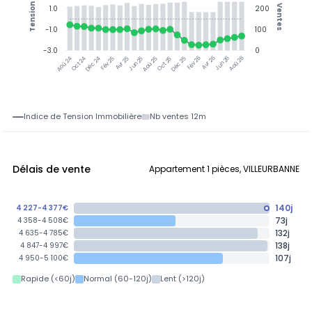
Tension
Ventes
1.0
200
-1.0
100
-3.0
0
Oct 24
Déc 24
Fév 25
Avr 25
Jun 25
Aoû 25
Oct 25
Déc 25
Fév 26
Avr 26
Jun 26
Aoû 26
Aoû 24
Indice de Tension Immobilière
Nb ventes 12m
Délais de vente
Appartement 1 pièces, VILLEURBANNE
140j
4 227-4 377€
73j
4 358-4 508€
132j
4 635-4 785€
138j
4 847-4 997€
107j
4 950-5 100€
Rapide (<60j)
Normal (60-120j)
Lent (>120j)