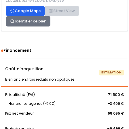
Localisation en cours d'analyse
Google Maps
Street View
Identifier ce bien
Financement
Coût d'acquisition
ESTIMATION
Bien ancien, frais réduits non appliqués
Prix affiché (FAI)
71 500 €
Honoraires agence (~5,0%)
-3 405 €
Prix net vendeur
68 095 €
Frais de notaire
+6 496 €