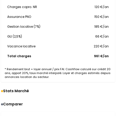
Charges copro. NR
120 €/an
Assurance PNO
150 €/an
Gestion locative (7%)
185 €/an
GLI (2,5%)
66 €/an
Vacance locative
220 €/an
Total charges
961 €/an
* Rendement brut = loyer annuel / prix FAI. Cashflow calculé sur crédit 20
ans, apport 20%, taux marché interpolé. Loyer et charges estimés depuis
annonces location du secteur.
Stats Marché
Comparer