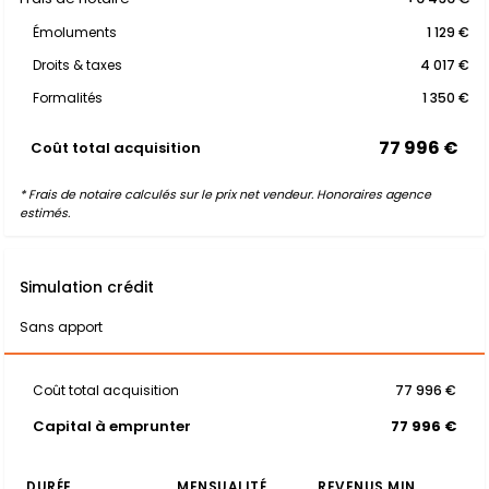
Émoluments
1 129 €
Droits & taxes
4 017 €
Formalités
1 350 €
77 996 €
Coût total acquisition
* Frais de notaire calculés sur le prix net vendeur. Honoraires agence
estimés.
Simulation crédit
Sans apport
Coût total acquisition
77 996 €
Capital à emprunter
77 996 €
DURÉE
MENSUALITÉ
REVENUS MIN.