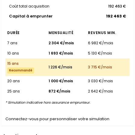
Coût total acquisition
192 463 €
Capital à emprunter
192 463 €
DURÉE
MENSUALITÉ
REVENUS MIN.
7 ans
2 304 €/mois
6 982 €/mois
10 ans
1 693 €/mois
5 130 €/mois
15 ans
1 226 €/mois
3 715 €/mois
Recommandé
20 ans
1 000 €/mois
3 030 €/mois
25 ans
872 €/mois
2 642 €/mois
* Simulation indicative hors assurance emprunteur.
Connectez-vous pour personnaliser votre simulation