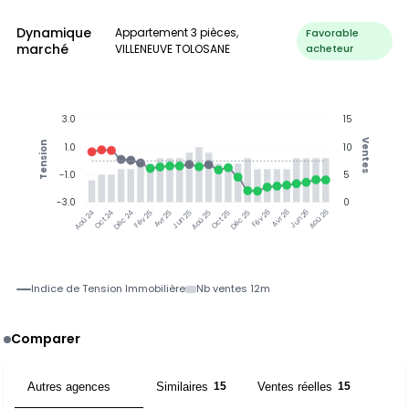
Dynamique
Appartement 3 pièces,
Favorable
marché
VILLENEUVE TOLOSANE
acheteur
3.0
15
Ventes
Tension
1.0
10
-1.0
5
-3.0
0
Oct 24
Déc 24
Fév 25
Avr 25
Jun 25
Aoû 25
Oct 25
Déc 25
Fév 26
Avr 26
Jun 26
Aoû 26
Aoû 24
Indice de Tension Immobilière
Nb ventes 12m
Comparer
Autres agences
Similaires
Ventes réelles
2
15
15