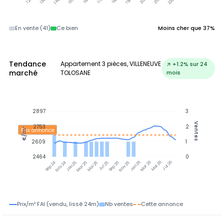
En vente (41)
Ce bien
Moins cher que 37%
Tendance
Appartement 3 pièces, VILLENEUVE
↗ +1.2% sur 24
marché
TOLOSANE
mois
2897
3
Ventes
2753
2
€/m²
Prix annonce
2609
1
2464
0
Nov 24
Jan 25
Mar 25
Mai 25
Jul 25
Sep 25
Nov 25
Jan 26
Mar 26
Mai 26
Jul 26
Sep 24
Prix/m² FAI (vendu, lissé 24m)
Nb ventes
Cette annonce