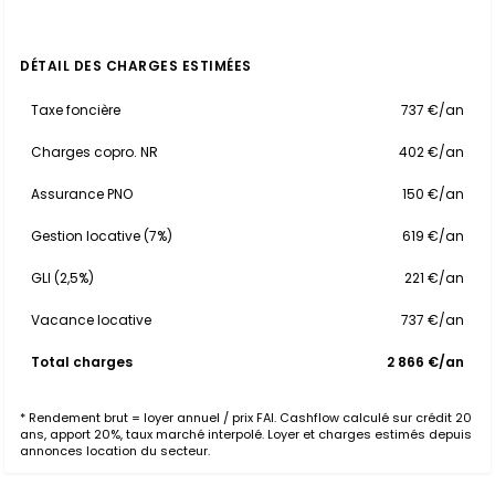
DÉTAIL DES CHARGES ESTIMÉES
Taxe foncière
737 €/an
Charges copro. NR
402 €/an
Assurance PNO
150 €/an
Gestion locative (7%)
619 €/an
GLI (2,5%)
221 €/an
Vacance locative
737 €/an
Total charges
2 866 €/an
* Rendement brut = loyer annuel / prix FAI. Cashflow calculé sur crédit 20
ans, apport 20%, taux marché interpolé. Loyer et charges estimés depuis
annonces location du secteur.