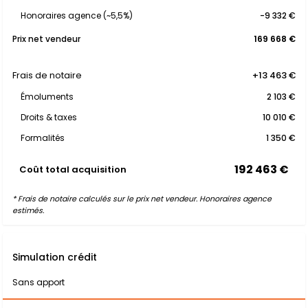
Honoraires agence (~5,5%)
-9 332 €
Prix net vendeur
169 668 €
Frais de notaire
+13 463 €
Émoluments
2 103 €
Droits & taxes
10 010 €
Formalités
1 350 €
192 463 €
Coût total acquisition
* Frais de notaire calculés sur le prix net vendeur. Honoraires agence
estimés.
Simulation crédit
Sans apport