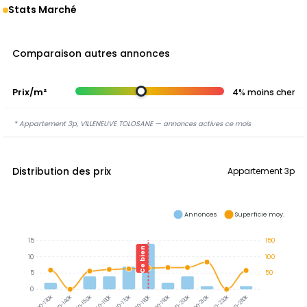
Stats Marché
Comparaison autres annonces
Prix/m²
4% moins cher
* Appartement 3p, VILLENEUVE TOLOSANE — annonces actives ce mois
Distribution des prix
Appartement 3p
Annonces
Superficie moy.
15
150
Ce bien
10
100
5
50
0
130-140k
140-150k
150-160k
160-170k
170-180k
180-190k
190-200k
200-210k
210-220k
220-230k
120-130k