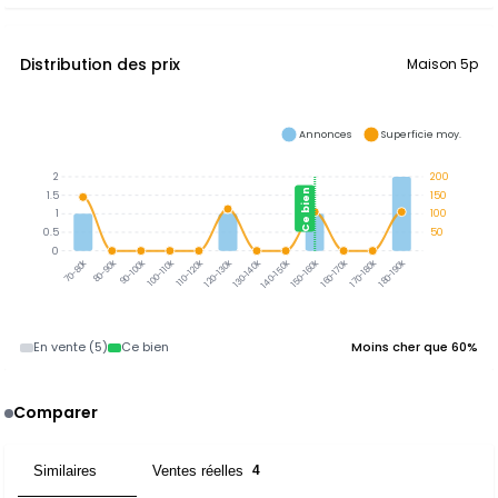
Distribution des prix
Maison 5p
Annonces
Superficie moy.
2
200
Ce bien
1.5
150
1
100
0.5
50
0
80-90k
90-100k
100-110k
110-120k
120-130k
130-140k
140-150k
150-160k
160-170k
170-180k
180-190k
70-80k
En vente (5)
Ce bien
Moins cher que 60%
Comparer
Similaires
Ventes réelles
6
4