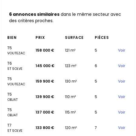
6 annonces similaires
dans le même secteur avec
des critères proches.
BIEN
PRIX
SURFACE
PIÈCES
T5
158 000 €
121 m²
5
Voir
VOUTEZAC
T6
145 000 €
123 m²
6
Voir
ST SOLVE
T5
159 900 €
130 m²
5
Voir
VOUTEZAC
T5
139 900 €
110 m²
5
Voir
OBJAT
T5
137 000 €
115 m²
5
Voir
OBJAT
T7
133 800 €
120 m²
7
Voir
ST SOLVE