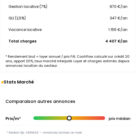
Gestion locative (7%)
970 €/an
GLI (2,5%)
347 €/an
Vacance locative
1 155 €/an
Total charges
4 407 €/an
* Rendement brut = loyer annuel / prix FAI. Cashflow calculé sur crédit 20
ans, apport 20%, taux marché interpolé. Loyer et charges estimés depuis
annonces location du secteur.
Stats Marché
Comparaison autres annonces
Prix/m²
prix médian
* Maison 5p, VIGNOLS — annonces actives ce mois