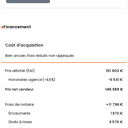
Financement
Coût d'acquisition
Bien ancien, frais réduits non appliqués
Prix affiché (FAI)
151 900 €
Honoraires agence (~4,5%)
-6 541 €
Prix net vendeur
145 359 €
Frais de notaire
+11 796 €
Émoluments
1 870 €
Droits & taxes
8 576 €