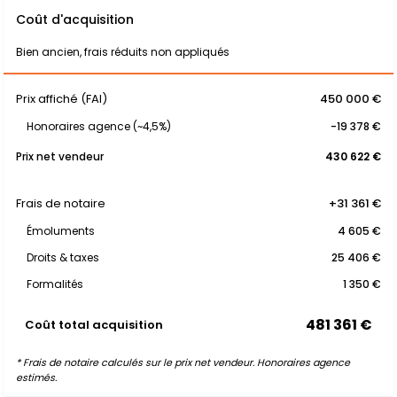
Coût d'acquisition
Bien ancien, frais réduits non appliqués
Prix affiché (FAI)
450 000 €
Honoraires agence (~4,5%)
-19 378 €
Prix net vendeur
430 622 €
Frais de notaire
+31 361 €
Émoluments
4 605 €
Droits & taxes
25 406 €
Formalités
1 350 €
481 361 €
Coût total acquisition
* Frais de notaire calculés sur le prix net vendeur. Honoraires agence
estimés.