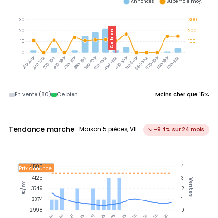
Annonces
Superficie moy.
30
300
20
200
Ce bien
10
100
0
240-270k
270-300k
300-330k
330-360k
360-390k
390-420k
420-450k
450-480k
480-510k
510-540k
540-570k
570-600k
600-630k
630-660k
210-240k
En vente (80)
Ce bien
Moins cher que 15%
Tendance marché
Maison 5 pièces, VIF
↘ -9.4% sur 24 mois
4500
4
Prix annonce
4125
3
Ventes
€/m²
3749
2
3374
1
2998
0