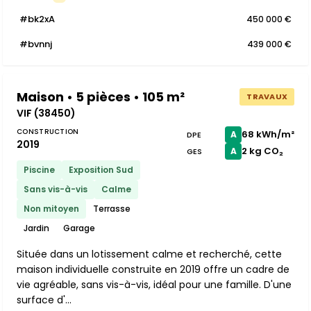
#bk2xA
450 000 €
#bvnnj
439 000 €
Maison • 5 pièces • 105 m²
TRAVAUX
VIF (38450)
CONSTRUCTION
68 kWh/m²
A
DPE
2019
2 kg CO₂
A
GES
Piscine
Exposition Sud
Sans vis-à-vis
Calme
Non mitoyen
Terrasse
Jardin
Garage
Située dans un lotissement calme et recherché, cette
maison individuelle construite en 2019 offre un cadre de
vie agréable, sans vis-à-vis, idéal pour une famille. D'une
surface d'...