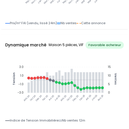
Jan 25
Jul 25
Jan 26
Jul 26
Nov 24
Mar 25
Mai 25
Sep 25
Nov 25
Mar 26
Mai 26
Sep 24
Prix/m² FAI (vendu, lissé 24m)
Nb ventes
Cette annonce
Dynamique marché
Maison 5 pièces, VIF
Favorable acheteur
3.0
15
Tension
Ventes
1.0
10
-1.0
5
-3.0
0
Jun 25
Jun 26
Oct 24
Déc 24
Fév 25
Avr 25
Aoû 25
Oct 25
Déc 25
Fév 26
Avr 26
Aoû 26
Aoû 24
Indice de Tension Immobilière
Nb ventes 12m