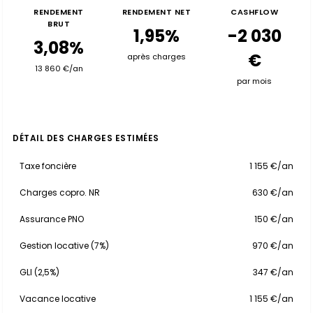
RENDEMENT
RENDEMENT NET
CASHFLOW
BRUT
1,95%
-2 030
3,08%
€
après charges
13 860 €/an
par mois
DÉTAIL DES CHARGES ESTIMÉES
Taxe foncière
1 155 €/an
Charges copro. NR
630 €/an
Assurance PNO
150 €/an
Gestion locative (7%)
970 €/an
GLI (2,5%)
347 €/an
Vacance locative
1 155 €/an