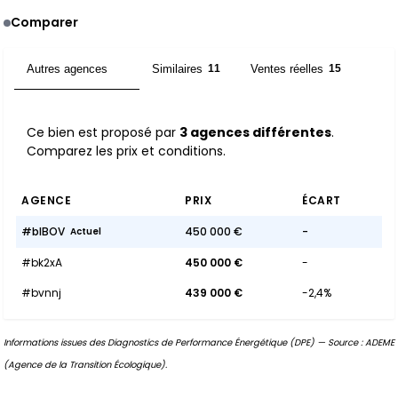
Comparer
Autres agences
Similaires
Ventes réelles
3
11
15
Ce bien est proposé par
3 agences différentes
.
Comparez les prix et conditions.
AGENCE
PRIX
ÉCART
#blBOV
450 000 €
-
Actuel
#bk2xA
450 000 €
-
#bvnnj
439 000 €
-2,4%
Informations issues des Diagnostics de Performance Énergétique (DPE) — Source : ADEME
(Agence de la Transition Écologique).