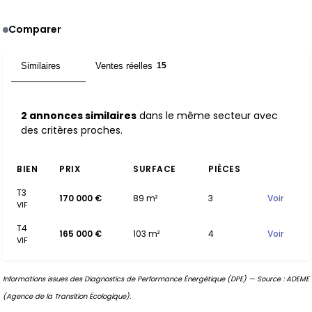
Comparer
Similaires
Ventes réelles
2
15
2 annonces similaires
dans le même secteur avec
des critères proches.
BIEN
PRIX
SURFACE
PIÈCES
T3
170 000 €
89 m²
3
Voir
VIF
T4
165 000 €
103 m²
4
Voir
VIF
Informations issues des Diagnostics de Performance Énergétique (DPE) — Source : ADEME
(Agence de la Transition Écologique).