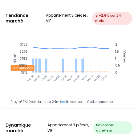
Tendance
Appartement 3 pièces,
↘ -2.6% sur 24
marché
VIF
mois
3763
2
3276
1.5
Ventes
€/m²
2789
1
2302
0.5
Prix annonce
1815
0
Nov 24
Jan 25
Mar 25
Mai 25
Jul 25
Sep 25
Nov 25
Jan 26
Mar 26
Mai 26
Jul 26
Sep 24
Prix/m² FAI (vendu, lissé 24m)
Nb ventes
Cette annonce
Dynamique
Appartement 3 pièces,
Favorable
marché
VIF
acheteur