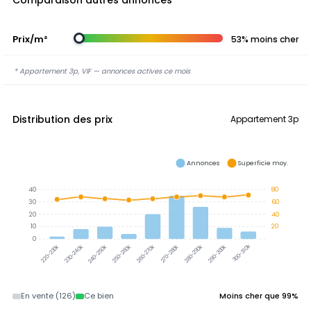
Comparaison autres annonces
Prix/m²
53% moins cher
* Appartement 3p, VIF — annonces actives ce mois
Distribution des prix
Appartement 3p
Annonces
Superficie moy.
40
80
30
60
20
40
10
20
0
300-310k
230-240k
240-250k
250-260k
260-270k
270-280k
280-290k
290-300k
220-230k
En vente (126)
Ce bien
Moins cher que 99%