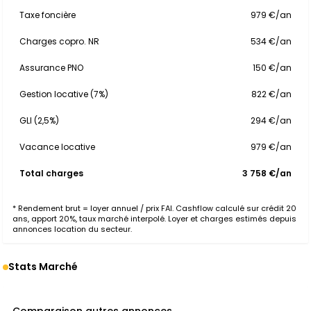
Taxe foncière
979 €/an
Charges copro. NR
534 €/an
Assurance PNO
150 €/an
Gestion locative (7%)
822 €/an
GLI (2,5%)
294 €/an
Vacance locative
979 €/an
Total charges
3 758 €/an
* Rendement brut = loyer annuel / prix FAI. Cashflow calculé sur crédit 20
ans, apport 20%, taux marché interpolé. Loyer et charges estimés depuis
annonces location du secteur.
Stats Marché