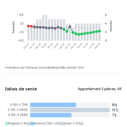
3.0
6
Ventes
Tension
1.0
4
-1.0
2
-3.0
0
Oct 24
Déc 24
Fév 25
Avr 25
Jun 25
Aoû 25
Oct 25
Déc 25
Fév 26
Avr 26
Jun 26
Aoû 26
Aoû 24
Indice de Tension Immobilière
Nb ventes 12m
Délais de vente
Appartement 3 pièces, VIF
80j
3 581-3 731€
137j
3 740-3 890€
71j
4 138-4 288€
Rapide (<60j)
Normal (60-120j)
Lent (>120j)