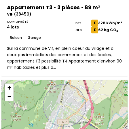
Appartement T3 • 3 pièces • 89 m²
VIF (38450)
COPROPRIÉTÉ
328 kWh/m²
E
DPE
4 lots
62 kg CO₂
E
GES
Balcon
Garage
Sur la commune de Vif, en plein coeur du village et à
deux pas immédiats des commerces et des écoles,
appartement T3 possibilité T4.Appartement d'environ 90
m² habitables et plus d...
+
−