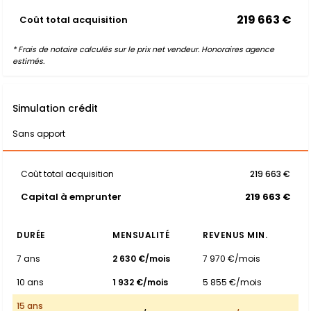
219 663 €
Coût total acquisition
* Frais de notaire calculés sur le prix net vendeur. Honoraires agence
estimés.
Simulation crédit
Sans apport
Coût total acquisition
219 663 €
Capital à emprunter
219 663 €
DURÉE
MENSUALITÉ
REVENUS MIN.
7 ans
2 630 €/mois
7 970 €/mois
10 ans
1 932 €/mois
5 855 €/mois
15 ans