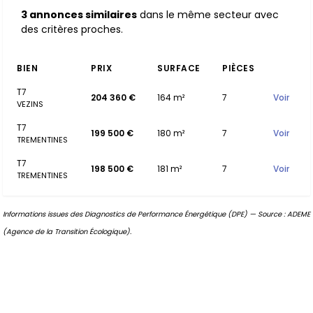
3 annonces similaires
dans le même secteur avec
des critères proches.
BIEN
PRIX
SURFACE
PIÈCES
T7
204 360 €
164 m²
7
Voir
VEZINS
T7
199 500 €
180 m²
7
Voir
TREMENTINES
T7
198 500 €
181 m²
7
Voir
TREMENTINES
Informations issues des Diagnostics de Performance Énergétique (DPE) — Source : ADEME
(Agence de la Transition Écologique).