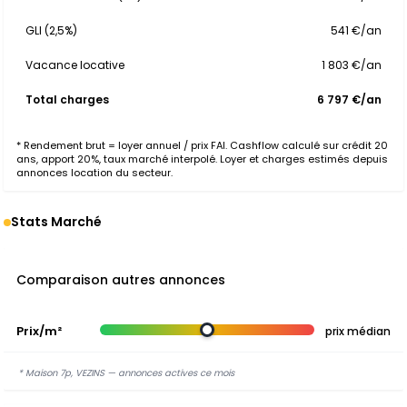
GLI (2,5%)
541 €/an
Vacance locative
1 803 €/an
Total charges
6 797 €/an
* Rendement brut = loyer annuel / prix FAI. Cashflow calculé sur crédit 20
ans, apport 20%, taux marché interpolé. Loyer et charges estimés depuis
annonces location du secteur.
Stats Marché
Comparaison autres annonces
Prix/m²
prix médian
* Maison 7p, VEZINS — annonces actives ce mois