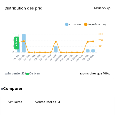
Distribution des prix
Maison 7p
Annonces
Superficie moy.
6
300
Ce bien
4
200
2
100
0
300-330k
330-360k
360-390k
390-420k
210-240k
240-270k
270-300k
420-450k
450-480k
480-510k
510-540k
540-570k
570-600k
600-630k
180-210k
En vente (13)
Ce bien
Moins cher que 100%
Comparer
Similaires
Ventes réelles
3
3