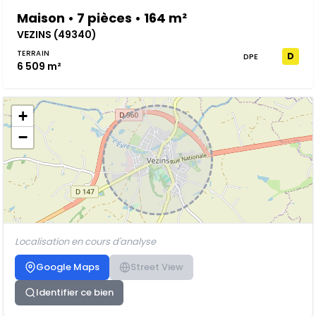
Maison • 7 pièces • 164 m²
VEZINS (49340)
TERRAIN
D
DPE
6 509 m²
+
−
Localisation en cours d'analyse
Google Maps
Street View
Identifier ce bien