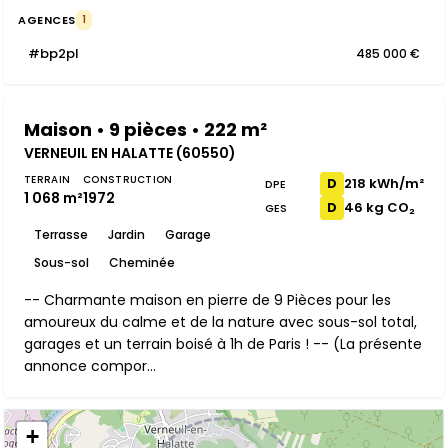
AGENCES
1
#bp2pl
485 000 €
Maison • 9 pièces • 222 m²
VERNEUIL EN HALATTE (60550)
TERRAIN
CONSTRUCTION
218 kWh/m²
D
DPE
1 068 m²
1972
46 kg CO₂
D
GES
Terrasse
Jardin
Garage
Sous-sol
Cheminée
-- Charmante maison en pierre de 9 Pièces pour les
amoureux du calme et de la nature avec sous-sol total,
garages et un terrain boisé à 1h de Paris ! -- (La présente
annonce compor...
+