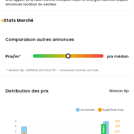
annonces location du secteur.
Stats Marché
Comparaison autres annonces
Prix/m²
prix médian
* Maison 9p, VERNEUIL EN HALATTE — annonces actives ce mois
Distribution des prix
Maison 9p
Annonces
Superficie moy.
4
400
3
300
Ce bien
2
200