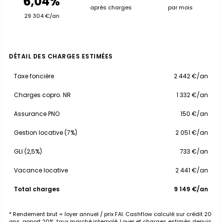
6,04%
après charges
par mois
29 304 €/an
DÉTAIL DES CHARGES ESTIMÉES
Taxe foncière
2 442 €/an
Charges copro. NR
1 332 €/an
Assurance PNO
150 €/an
Gestion locative (7%)
2 051 €/an
GLI (2,5%)
733 €/an
Vacance locative
2 441 €/an
Total charges
9 149 €/an
* Rendement brut = loyer annuel / prix FAI. Cashflow calculé sur crédit 20
ans, apport 20%, taux marché interpolé. Loyer et charges estimés depuis