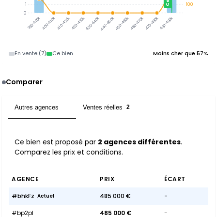
1
100
0
390-400k
400-410k
410-420k
420-430k
430-440k
440-450k
450-460k
460-470k
470-480k
480-490k
En vente (7)
Ce bien
Moins cher que 57%
Comparer
Autres agences
Ventes réelles
2
2
Ce bien est proposé par
2 agences différentes
.
Comparez les prix et conditions.
AGENCE
PRIX
ÉCART
#bhkFz
485 000 €
-
Actuel
#bp2pl
485 000 €
-