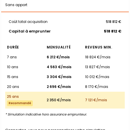
Sans apport
Coût total acquisition
518 812 €
Capital à emprunter
518 812 €
DURÉE
MENSUALITÉ
REVENUS MIN.
7 ans
6 212 €/mois
18 824 €/mois
10 ans
4 563 €/mois
13 827 €/mois
15 ans
3 304 €/mois
10 012 €/mois
20 ans
2 696 €/mois
8 170 €/mois
25 ans
2 350 €/mois
7 121 €/mois
Recommandé
* Simulation indicative hors assurance emprunteur.