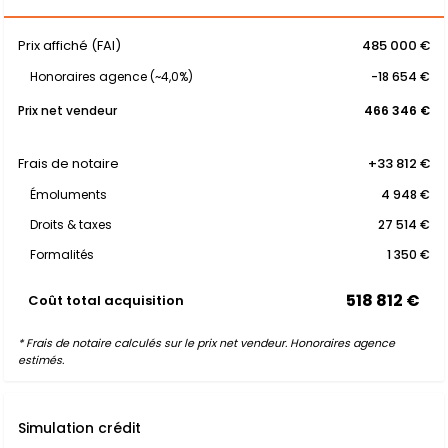
Prix affiché (FAI)
485 000 €
Honoraires agence (~4,0%)
-18 654 €
Prix net vendeur
466 346 €
Frais de notaire
+33 812 €
Émoluments
4 948 €
Droits & taxes
27 514 €
Formalités
1 350 €
518 812 €
Coût total acquisition
* Frais de notaire calculés sur le prix net vendeur. Honoraires agence
estimés.
Simulation crédit