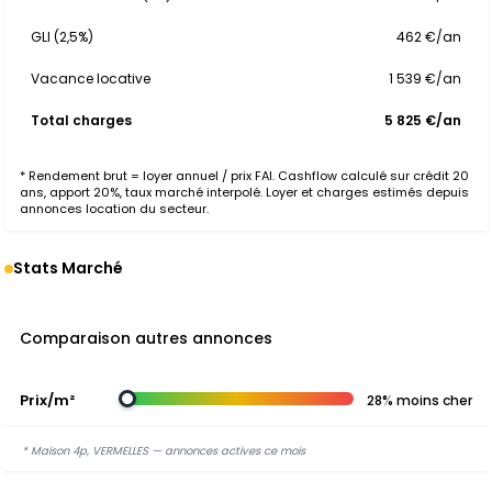
GLI (2,5%)
462 €/an
Vacance locative
1 539 €/an
Total charges
5 825 €/an
* Rendement brut = loyer annuel / prix FAI. Cashflow calculé sur crédit 20
ans, apport 20%, taux marché interpolé. Loyer et charges estimés depuis
annonces location du secteur.
Stats Marché
Comparaison autres annonces
Prix/m²
28% moins cher
* Maison 4p, VERMELLES — annonces actives ce mois