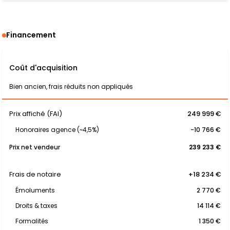
Financement
Coût d'acquisition
Bien ancien, frais réduits non appliqués
Prix affiché (FAI)
249 999 €
Honoraires agence (~4,5%)
-10 766 €
Prix net vendeur
239 233 €
Frais de notaire
+18 234 €
Émoluments
2 770 €
Droits & taxes
14 114 €
Formalités
1 350 €