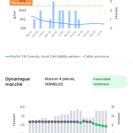
1875
3
Prix annonce
Ventes
1694
2
€/m²
1512
1
1331
0
Nov 24
Jan 25
Mar 25
Mai 25
Jul 25
Sep 25
Nov 25
Jan 26
Mar 26
Mai 26
Jul 26
Sep 24
Prix/m² FAI (vendu, lissé 24m)
Nb ventes
Cette annonce
Dynamique
Maison 4 pièces,
Favorable
marché
VERMELLES
acheteur
3.0
15
Ventes
Tension
1.0
10
-1.0
5