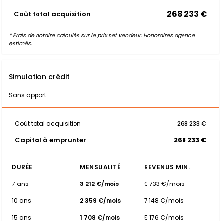
268 233 €
Coût total acquisition
* Frais de notaire calculés sur le prix net vendeur. Honoraires agence
estimés.
Simulation crédit
Sans apport
Coût total acquisition
268 233 €
Capital à emprunter
268 233 €
DURÉE
MENSUALITÉ
REVENUS MIN.
7 ans
3 212 €/mois
9 733 €/mois
10 ans
2 359 €/mois
7 148 €/mois
15 ans
1 708 €/mois
5 176 €/mois