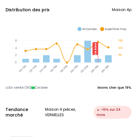
Distribution des prix
Maison 4p
Annonces
Superficie moy.
6
150
Ce bien
4
100
2
50
0
120-140k
140-160k
160-180k
180-200k
200-220k
220-240k
240-260k
260-280k
100-120k
En vente (16)
Ce bien
Moins cher que 19%
Tendance
Maison 4 pièces,
↘ -10% sur 24
marché
VERMELLES
mois