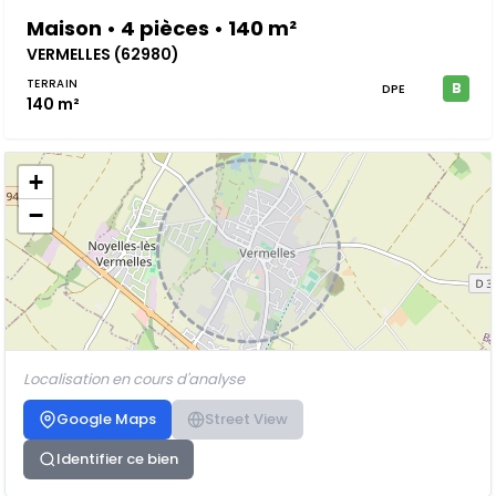
Maison • 4 pièces • 140 m²
VERMELLES (62980)
TERRAIN
B
DPE
140 m²
+
−
Localisation en cours d'analyse
Google Maps
Street View
Identifier ce bien