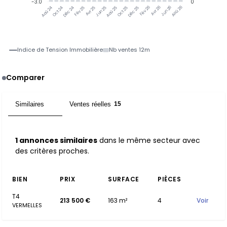
-3.0
0
Oct 24
Déc 24
Fév 25
Avr 25
Jun 25
Aoû 25
Oct 25
Déc 25
Fév 26
Avr 26
Jun 26
Aoû 26
Aoû 24
Indice de Tension Immobilière
Nb ventes 12m
Comparer
Similaires
Ventes réelles
1
15
1 annonces similaires
dans le même secteur avec
des critères proches.
BIEN
PRIX
SURFACE
PIÈCES
T4
213 500 €
163 m²
4
Voir
VERMELLES