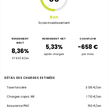
Bon
Score investissement
RENDEMENT
RENDEMENT NET
CASHFLOW
BRUT
5,33%
-658 €
8,36%
après charges
par mois
37 620 €/an
DÉTAIL DES CHARGES ESTIMÉES
Taxe foncière
3 135 €/an
Charges copro. NR
1 710 €/an
Assurance PNO
150 €/an