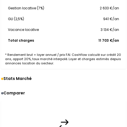
Gestion locative (7%)
2 633 €/an
GLI (2,5%)
941 €/an
Vacance locative
3 134 €/an
Total charges
11 703 €/an
* Rendement brut = loyer annuel / prix FAI. Cashflow calculé sur crédit 20
ans, apport 20%, taux marché interpolé. Loyer et charges estimés depuis
annonces location du secteur.
Stats Marché
Comparer