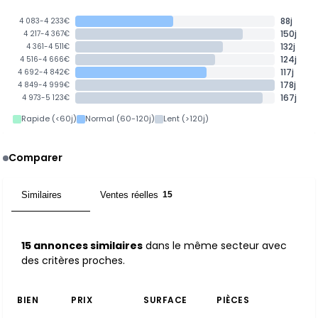
88j
4 083-4 233€
150j
4 217-4 367€
132j
4 361-4 511€
124j
4 516-4 666€
117j
4 692-4 842€
178j
4 849-4 999€
167j
4 973-5 123€
Rapide (<60j)
Normal (60-120j)
Lent (>120j)
Comparer
Similaires
Ventes réelles
15
15
15 annonces similaires
dans le même secteur avec
des critères proches.
BIEN
PRIX
SURFACE
PIÈCES