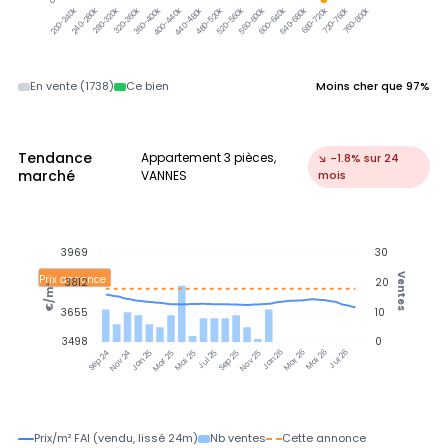
240-280k
280-320k
320-360k
360-400k
400-440k
440-480k
480-520k
520-560k
560-600k
600-640k
640-680k
680-720k
720-760k
760-800k
200-240k
En vente (1738)
Ce bien
Moins cher que 97%
Tendance
Appartement 3 pièces,
↘ -1.8% sur 24
marché
VANNES
mois
3969
30
Ventes
Prix annonce
3812
20
€/m²
3655
10
3498
0
Jan 25
Jul 25
Jan 26
Jul 26
Nov 24
Mar 25
Mai 25
Sep 25
Nov 25
Mar 26
Mai 26
Sep 24
Prix/m² FAI (vendu, lissé 24m)
Nb ventes
Cette annonce