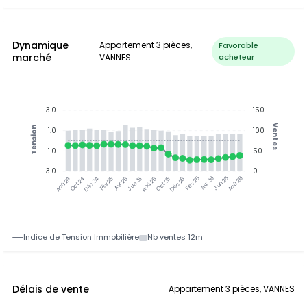
Dynamique
Appartement 3 pièces,
Favorable
marché
VANNES
acheteur
3.0
150
Ventes
Tension
1.0
100
-1.0
50
-3.0
0
Jun 25
Jun 26
Oct 24
Déc 24
Fév 25
Avr 25
Aoû 25
Oct 25
Déc 25
Fév 26
Avr 26
Aoû 26
Aoû 24
Indice de Tension Immobilière
Nb ventes 12m
Délais de vente
Appartement 3 pièces, VANNES