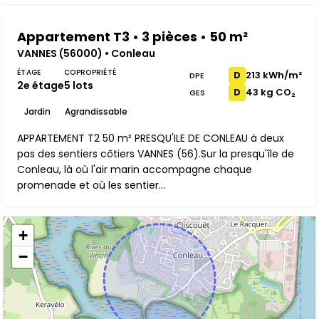
Appartement T3 • 3 pièces • 50 m²
VANNES (56000) • Conleau
ÉTAGE
COPROPRIÉTÉ
213 kWh/m²
D
DPE
2e étage
5 lots
43 kg CO₂
D
GES
Jardin
Agrandissable
APPARTEMENT T2 50 m² PRESQU'ILE DE CONLEAU à deux
pas des sentiers côtiers VANNES (56).Sur la presqu'île de
Conleau, là où l'air marin accompagne chaque
promenade et où les sentier...
+
−