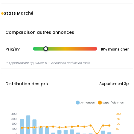
Stats Marché
Comparaison autres annonces
Prix/m²
18% moins cher
* Appartement 3p, VANNES — annonces actives ce mois
Distribution des prix
Appartement 3p
Annonces
Superficie moy.
400
200
300
150
200
100
100
50
0