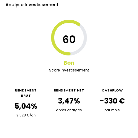
Analyse Investissement
60
Bon
Score investissement
RENDEMENT
RENDEMENT NET
CASHFLOW
BRUT
3,47%
-330 €
5,04%
après charges
par mois
9 528 €/an