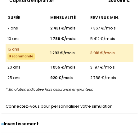
Capital à emprunter
203 055 €
DURÉE
MENSUALITÉ
REVENUS MIN.
7 ans
2 431 €/mois
7 367 €/mois
10 ans
1 786 €/mois
5 412 €/mois
15 ans
1 293 €/mois
3 918 €/mois
Recommandé
20 ans
1 055 €/mois
3 197 €/mois
25 ans
920 €/mois
2 788 €/mois
* Simulation indicative hors assurance emprunteur.
Connectez-vous pour personnaliser votre simulation
Investissement