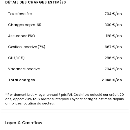
DÉTAIL DES CHARGES ESTIMÉES
Taxe foncière
794 €/an
Charges copro. NR
300 €/an
Assurance PNO
128 €/an
Gestion locative (7%)
667 €/an
GLI (3,0%)
286 €/an
Vacance locative
794 €/an
Total charges
2 968 €/an
* Rendement brut = loyer annuel / prix FAI. Cashflow calculé sur crédit 20
ans, apport 20%, taux marché interpolé. Loyer et charges estimés depuis
annonces location du secteur.
Loyer & Cashflow