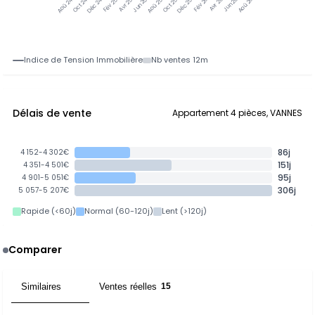
Jun 25
Jun 26
Oct 24
Déc 24
Fév 25
Avr 25
Aoû 25
Oct 25
Déc 25
Fév 26
Avr 26
Aoû 26
Aoû 24
Indice de Tension Immobilière
Nb ventes 12m
Délais de vente
Appartement 4 pièces, VANNES
86j
4 152-4 302€
151j
4 351-4 501€
95j
4 901-5 051€
306j
5 057-5 207€
Rapide (<60j)
Normal (60-120j)
Lent (>120j)
Comparer
Similaires
Ventes réelles
15
15