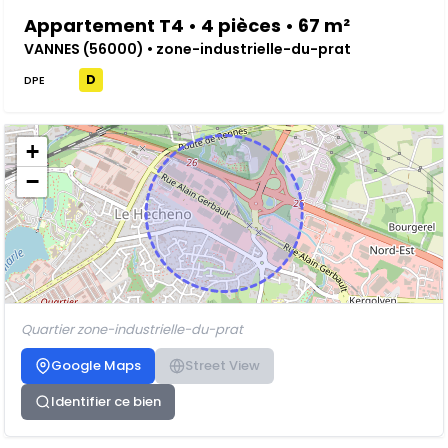
Appartement T4 • 4 pièces • 67 m²
VANNES (56000) • zone-industrielle-du-prat
D
DPE
+
−
Quartier zone-industrielle-du-prat
Google Maps
Street View
Identifier ce bien