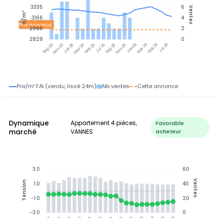
3335
6
Ventes
€/m²
3166
4
Prix annonce
2998
2
2829
0
Jan 25
Jul 25
Jan 26
Jul 26
Nov 24
Mar 25
Mai 25
Sep 25
Nov 25
Mar 26
Mai 26
Sep 24
Prix/m² FAI (vendu, lissé 24m)
Nb ventes
Cette annonce
Dynamique
Appartement 4 pièces,
Favorable
marché
VANNES
acheteur
3.0
60
Ventes
Tension
1.0
40
-1.0
20
-3.0
0