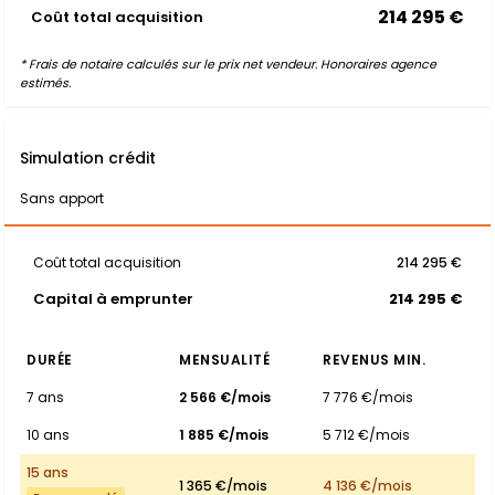
214 295 €
Coût total acquisition
* Frais de notaire calculés sur le prix net vendeur. Honoraires agence
estimés.
Simulation crédit
Sans apport
Coût total acquisition
214 295 €
Capital à emprunter
214 295 €
DURÉE
MENSUALITÉ
REVENUS MIN.
7 ans
2 566 €/mois
7 776 €/mois
10 ans
1 885 €/mois
5 712 €/mois
15 ans
1 365 €/mois
4 136 €/mois