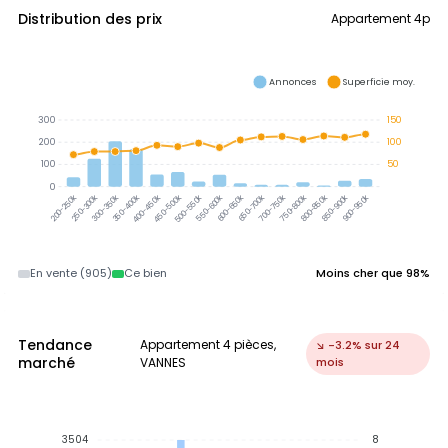
Distribution des prix
Appartement 4p
Annonces
Superficie moy.
300
150
200
100
100
50
0
250-300k
300-350k
350-400k
400-450k
450-500k
500-550k
550-600k
600-650k
650-700k
700-750k
750-800k
800-850k
850-900k
900-950k
200-250k
En vente (905)
Ce bien
Moins cher que 98%
Tendance
Appartement 4 pièces,
↘ -3.2% sur 24
marché
VANNES
mois
3504
8