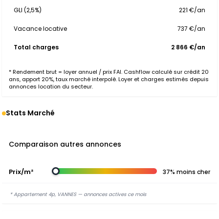
GLI (2,5%)
221 €/an
Vacance locative
737 €/an
Total charges
2 866 €/an
* Rendement brut = loyer annuel / prix FAI. Cashflow calculé sur crédit 20
ans, apport 20%, taux marché interpolé. Loyer et charges estimés depuis
annonces location du secteur.
Stats Marché
Comparaison autres annonces
Prix/m²
37% moins cher
* Appartement 4p, VANNES — annonces actives ce mois